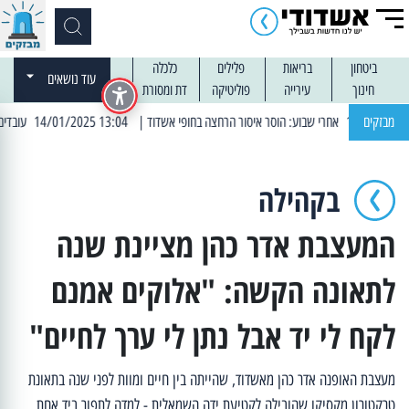
ביטחון
בריאות
פלילים
כלכלה
עוד נושאים
חינוך
עירייה
פוליטיקה
דת ומסורת
מבזקים
| 13:04 14/01/2025 עובדים בלילות: עבודות קרצוף וריבוד אספלט
בקהילה
המעצבת אדר כהן מציינת שנה
לתאונה הקשה: "אלוקים אמנם
לקח לי יד אבל נתן לי ערך לחיים"
מעצבת האופנה אדר כהן מאשדוד, שהייתה בין חיים ומוות לפני שנה בתאונת
טרקטורון מקסיקו שהובילה לקטיעת ידה השמאלית - למדה לתפור ביד אחת,