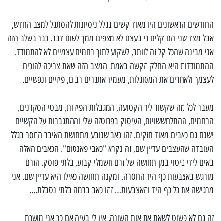
החודשים הראשונים היו מאוד קשים בגלל ניסיונות להסתגל למצב החדש,
אבל מצד שני הם קלים כי בעצם לא מצפים ממך לשום דבר. כבר בשלב הזה
אני מבינה שהכל קל זה לוותר, לשקוע לתוך רחמים עצמיים לא להתמודד.
ההתמודדות היא החלק הקשה באמת, המצב הזה שאת צריכה להוכיח
לעצמך ולאחרים את המסוגלות, מעמיד אתגרים רבים, פיזיים ונפשיים.
מעבר לכל מה שקשור ליד הקטועה, המגבלות הפיזיות, מבטי הסקרנים,
הרחמים, ההתלחששויות, העיסוק בפרוטזה שלי וההתגברות על הקשיים
ישנם גם כאבים מאוד חזקים. זהו כאב שנובע מתחושת האיבר החסר בגלל
העובדה שהעצבים עדיין שם, זה נקרא "כאבי פאנטום". הכאבים האלה
באים לידי ביטוי במן תחושה של זרם חשמלי קבוע, בלתי פוסק. הזרם
מורגש באצבעות כף היד החסרה, ומקנה תחושה כאילו היא עדיין שם. אני
מרגישה את כל כף היד והאצבעות… זהו כאב ברמה בלתי נסבלת….
זה גם לא פשוט לשאת את אות השונה. אין לי בעיה אם כך אני מושכת