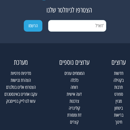
הצטרפו לניוזלטר שלנו
ערוצים
ערוצים נוספים
מערכת
חדשות
המומחים עונים
מדיניות פרטיות
בקהילה
כלכלה
הצהרת נגישות
תרבות
רווחה
הצטרפו אלינו בטלגרם
ספורט
דעה אישית
עקבו אחרינו באינסטגרם
מגזין
צרכנות
עשו לנו לייק בפייסבוק
ביטחון
קולינריה
בריאות
דת ומסורת
חינוך
קצרים