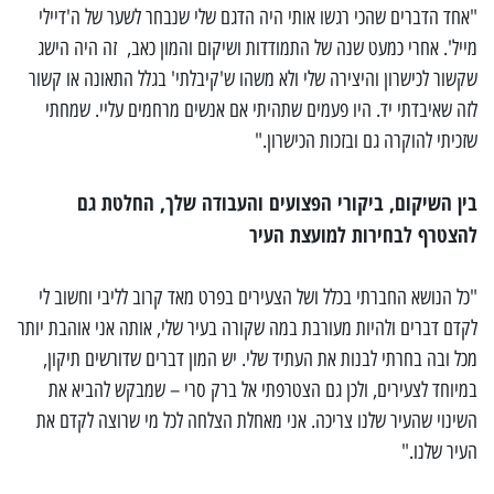
"אחד הדברים שהכי רגשו אותי היה הדגם שלי שנבחר לשער של ה'דיילי
מייל'. אחרי כמעט שנה של התמודדות ושיקום והמון כאב, זה היה הישג
שקשור לכישרון והיצירה שלי ולא משהו ש'קיבלתי' בגלל התאונה או קשור
לזה שאיבדתי יד. היו פעמים שתהיתי אם אנשים מרחמים עליי. שמחתי
שזכיתי להוקרה גם ובזכות הכישרון."
בין השיקום, ביקורי הפצועים והעבודה שלך, החלטת גם
להצטרף לבחירות למועצת העיר
"כל הנושא החברתי בכלל ושל הצעירים בפרט מאד קרוב לליבי וחשוב לי
לקדם דברים ולהיות מעורבת במה שקורה בעיר שלי, אותה אני אוהבת יותר
מכל ובה בחרתי לבנות את העתיד שלי. יש המון דברים שדורשים תיקון,
במיוחד לצעירים, ולכן גם הצטרפתי אל ברק סרי – שמבקש להביא את
השינוי שהעיר שלנו צריכה. אני מאחלת הצלחה לכל מי שרוצה לקדם את
העיר שלנו."