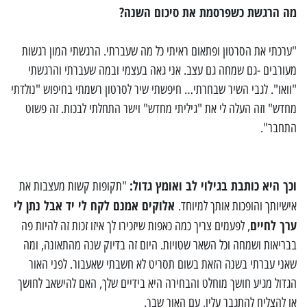
מה הרגשת כשפרסמת את סיכום השנה?
"ערכתי את הסרטון ופתאום ראיתי כל מה שעברתי. הרגשתי המון רגשות
מעורבים -גם שמחה גם עצב. אני גאה בעצמי ובמה שעברתי והרגשתי
"וואו". לגבי השיר שבחרתי… חיפשתי שיר לסרטון רשמתי בחיפוש "נולדתי
מחדש" וזה העלה לי את "גיליתי מחדש" וישר התחלתי לבכות. זה פשוט
התחבר".
וכך היא כותבת בגילוי לב ואומץ גדול:
"תקופות קשות מעצבות את
אלוקים אמנם לקח לי יד אבל נתן לי
אישיותך והופכות אותך למיוחד.
ערך לחיים
, לפעמים צריך כמה כאפות שיזכירו לך איזו זכות זה להיות פה
בבריאות ושמחה וכל השאר שטויות. היום זה בדיוק שנה מהתאונה, ומה
שאני עברתי בשנה הזאת בשום תסריט לא חשבתי שאעבור. לפני האור
הגדול מגיע חושך מוחלט והבחירה היא בידיים שלך, האם להישאב לחושך
או להצליח להתגבר עליו, עם האור שבך.