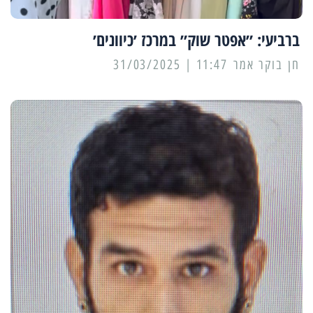
ברביעי: ״אפטר שוק״ במרכז ׳כיוונים׳
11:47 | 31/03/2025