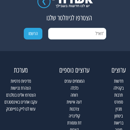
הצטרפו לניוזלטר שלנו
ערוצים
ערוצים נוספים
מערכת
חדשות
המומחים עונים
מדיניות פרטיות
בקהילה
כלכלה
הצהרת נגישות
תרבות
רווחה
הצטרפו אלינו בטלגרם
ספורט
דעה אישית
עקבו אחרינו באינסטגרם
מגזין
צרכנות
עשו לנו לייק בפייסבוק
ביטחון
קולינריה
בריאות
דת ומסורת
חינוך
קצרים