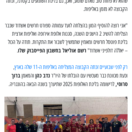
שהוא לא פחות טוב מאדם שומע, ואכן, גם בליגת השומעים בקטרגל, זכתה
הקבוצה לא מזמן באליפות.
"אני רוצה להוסיף המון בהצלחה לועד עמותה ספורט חרשים אשדוד שכבר
הצליחה להשיג 2 הישגים השנה, סגנות אלופת אירופה ואליפות ארצית
בליגת פוטסל חרשים ומאמין שתמשיך לשבור את התקרות. תודה על הכול
רשם אוליאל בחשבון הפייסבוק שלו
– יאללה דולפיני אשדוד"
.
רק לפני שבועיים זכתה הקבוצה המצליחה באליפות ה-11 שלה בארץ
,
נדב כהן
ברוך
וכעת מכוונת כבר מעכשיו עם הובלתו של היו"ר
והמאמן
סרוסי,
לרישומה בליגת האלופות 2025 שתיערך בשנה הבאה בהונגריה.