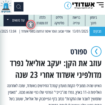
ביטחון
בריאות
פלילים
כלכלה
עוד נושאים
חינוך
עירייה
פוליטיקה
דת ומסורת
מבזקים
| 13:04 14/01/2025 עובדים בלילות: עבודות קרצוף וריבוד אספלט
ספורט
עוזב את הקן: יעקב אוליאל נפרד
מדולפיני אשדוד אחרי 23 שנה
האיש שהיה ממובילי הקמת מועדון קטרגל החירשים באשדוד, שזכה לאחרונה
האליפות ה-11 בארץ, נפרד מה"בייבי" הפרטי שלו כפי שהוא מכנה. "מאמין
שתמשיך לשבור את התקרות" נכתב בדף הפייסבוק של אוליאל, שעוזב בשל