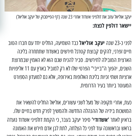
יעקב אוליאל עוזב את דולפיני אשדוד אחרי 23 שנה (דף הפייסבוק של יעקב אוליאל)
יישאר דולפין לנצח:
יעקב אוליאל
לפני כ-23 שנה
כבד השמיעה, החליט יחד עם חברו הטוב
חיים זפרני, להקים קבוצת קטרגל חירשים באשדוד שתתחרה בליגה
הארצית המובילה לחירשים. סביר להניח שגם הוא לא האמין שבמרוצת
השנים, יהפוך ה"בייבי" הפרטי שלו לא רק למוביל בארץ עם 11 אליפויות
ארציות ושתי זכיות בליגת האלופות באירופה, אלא גם למועדון הספורט
המעוטר ביותר בעיר הדרומית.
כעת, אחרי תקופה של מעל לשני עשורים, אוליאל החליט להשאיר את
המושכות בידיה של ההנהלה החדשה ולהמשיך לפרק חדש בחיים שלו.
'אשדודי'
בראיון לאתר
סיפר יעקב בעבר, כי הקמת דולפיני אשדוד נועדה
בראש ובראשונה עוד לפני כל הצלחה, לתת לבן אדם חירש את האמונה