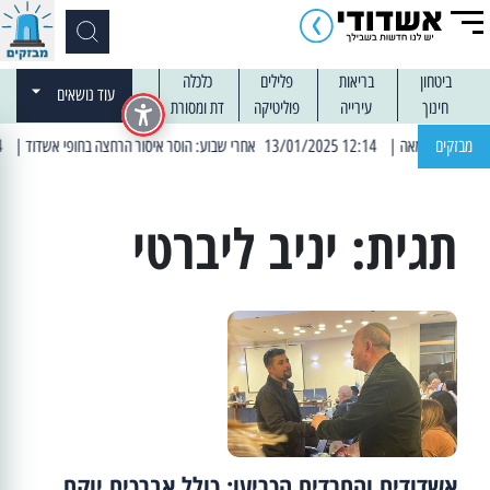
ביטחון
בריאות
פלילים
כלכלה
עוד נושאים
חינוך
עירייה
פוליטיקה
דת ומסורת
מבזקים
| 12:14 13/01/2025 אחרי שבוע: הוסר איסור הרחצה בחופי אשדוד
| 13:04 14/01/2025 עובדים בלילות: עבודות קרצוף וריבוד אספלט
תגית:
יניב ליברטי
אשדודים והחרדים הכריעו: כולל אברכים יוקם