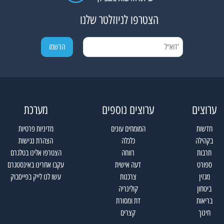
הצטרפו לניוזלטר שלנו
ערוצים
ערוצים נוספים
מערכת
חדשות
המומחים עונים
מדיניות פרטיות
בקהילה
כלכלה
הצהרת נגישות
תרבות
רווחה
הצטרפו אלינו בטלגרם
ספורט
דעה אישית
עקבו אחרינו באינסטגרם
מגזין
צרכנות
עשו לנו לייק בפייסבוק
ביטחון
קולינריה
בריאות
דת ומסורת
חינוך
קצרים