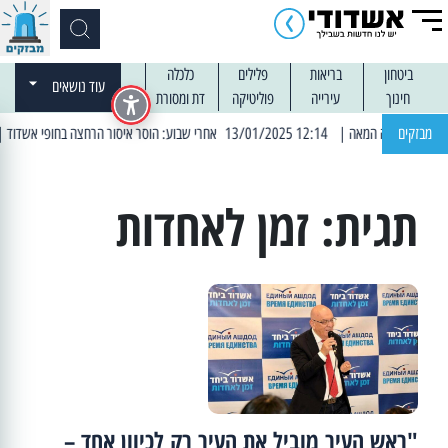
ביטחון
בריאות
פלילים
כלכלה
עוד נושאים
חינוך
עירייה
פוליטיקה
דת ומסורת
מבזקים
| 12:14 13/01/2025 אחרי שבוע: הוסר איסור הרחצה בחופי אשדוד
| 13:04 14/01/2025 עובדים בלילו
תגית:
זמן לאחדות
"ראש העיר מוביל את העיר רק לכיוון אחד –