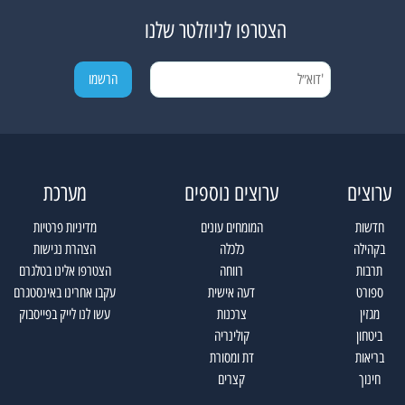
הצטרפו לניוזלטר שלנו
ערוצים
ערוצים נוספים
מערכת
חדשות
המומחים עונים
מדיניות פרטיות
בקהילה
כלכלה
הצהרת נגישות
תרבות
רווחה
הצטרפו אלינו בטלגרם
ספורט
דעה אישית
עקבו אחרינו באינסטגרם
מגזין
צרכנות
עשו לנו לייק בפייסבוק
ביטחון
קולינריה
בריאות
דת ומסורת
חינוך
קצרים