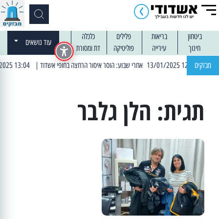
ביטחון
בריאות
פלילים
כלכלה
עוד נושאים
חינוך
עירייה
פוליטיקה
דת ומסורת
מבזקים
| 13:04 14/01/2025 עובדים בלילות: עבודות קרצוף וריבוד אספלט
תגית:
הלן גלבר