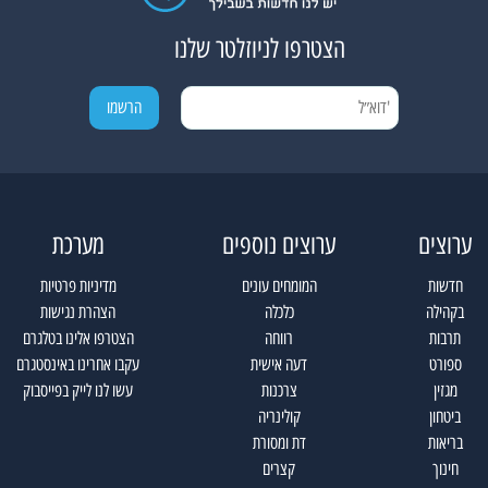
הצטרפו לניוזלטר שלנו
ערוצים
ערוצים נוספים
מערכת
חדשות
המומחים עונים
מדיניות פרטיות
בקהילה
כלכלה
הצהרת נגישות
תרבות
רווחה
הצטרפו אלינו בטלגרם
ספורט
דעה אישית
עקבו אחרינו באינסטגרם
מגזין
צרכנות
עשו לנו לייק בפייסבוק
ביטחון
קולינריה
בריאות
דת ומסורת
חינוך
קצרים