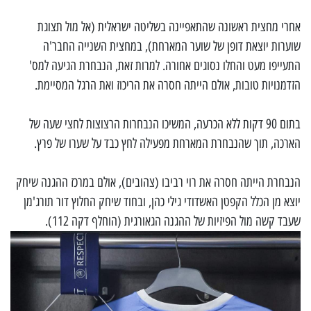
אחרי מחצית ראשונה שהתאפיינה בשליטה ישראלית (אל מול תצוגת
שוערות יוצאת דופן של שוער המארחת), במחצית השנייה החבר'ה
התעייפו מעט והחלו נסוגים אחורה. למרות זאת, הנבחרת הגיעה למס'
הזדמנויות טובות, אולם הייתה חסרה את הריכוז ואת הרגל המסיימת.
בתום 90 דקות ללא הכרעה, המשיכו הנבחרות הרצוצות לחצי שעה של
הארכה, תוך שהנבחרת המארחת מפעילה לחץ כבד על שערו של פרץ.
הנבחרת הייתה חסרה את רוי רביבו (צהובים), אולם במרכז ההגנה שיחק
יוצא מן הכלל הקפטן האשדודי גילי כהן, ובחוד שיחק החלוץ דור תורג'מן
שעבד קשה מול הפיזיות של ההגנה הגאורגית (הוחלף דקה 112).