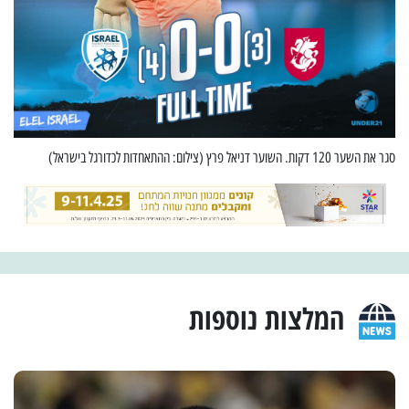
סגר את השער 120 דקות. השוער דניאל פרץ (צילום: ההתאחדות לכדורגל בישראל)
המלצות נוספות