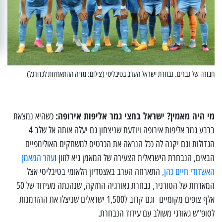
חבורה של גברים. נבחרת ישראל הערב בטיבליסי (צילום: מדיה ההתאחדות לכדורגל)
מי היה מאמין? ישראל בחצי גמר אליפות אירופה:
כשהיא נמצאת
ברבע גמר אליפות אירופה ויודעת שניצחון גם יעלה אותה אל שלב 4
הגדולות וגם יקנה לה ככל הנראה את הכרטיס למשחקים האולימפיים
הבאים, הנבחרת הישראלית הצעירה של המאמן גיא לוזון ו
עוזר המאמן
האשדודי חיים כהן,
התארחה הערב באצטדיון הלאומי בטיבליסי אצל
המארחת של הטורניר, נבחרת גאורגיה החזקה, שנהנתה מעידוד של 50
אלף צופים מקומיים וגם קרוב ל1,500 ישראלים שניצלו את ההזדמנות
לסופ"ש גאורגי משולב עם עידוד הנבחרת.