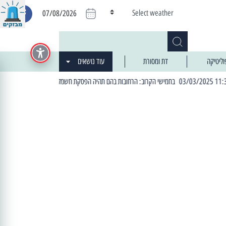
Select weather
07/08/2026
וליטיקה
דת ומסורת
עוד נושאים
| 06:19 25/03/2024 "מה חדש בעיר": המדור שבו תתעדכנו על כל מה ש... חדש