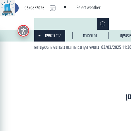
Select weather
06/08/2026
וליטיקה
דת ומסורת
עוד נושאים
| 06:19 25/03/2024 "מה חדש בעיר": המדור שבו תתעדכנו על כל מה ש... חדש