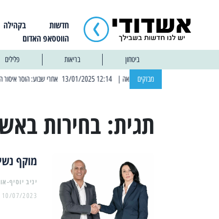
חדשות
בקהילה
הווטסאפ האדום
ביטחון
בריאות
פלילים
מבזקים
| 12:14 13/01/2025 אחרי שבוע: הוסר איסור הרחצה בחופי אשדוד
תגית:
בחירות באשד
מוקף נשים חזק
יניב יוסיף-או
10/07/2023