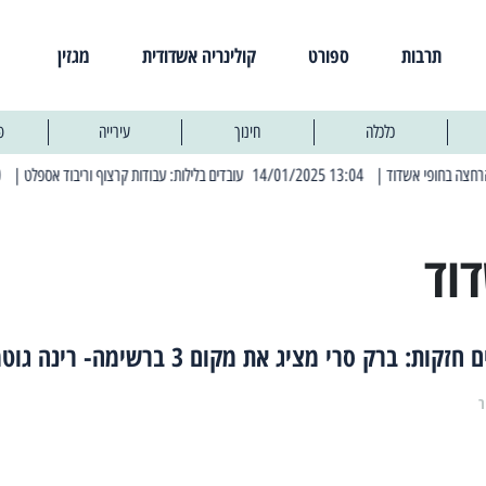
תרבות
ספורט
קולינריה אשדודית
מגזין
כלכלה
חינוך
עירייה
פ
| 13:04 14/01/2025 עובדים בלילות: עבודות קרצוף וריבוד אספלט
| 11:30 03/03/2025 בחמישי הקרוב: הרחובות בהם תהיה הפסקת חשמל יזומה
וד
ות: ברק סרי מציג את מקום 3 ברשימה- רינה גוטמן
ר