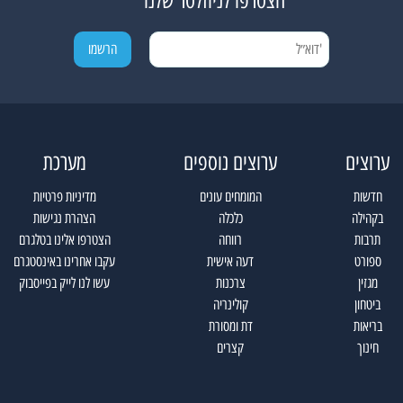
הצטרפו לניוזלטר שלנו
ערוצים
ערוצים נוספים
מערכת
חדשות
המומחים עונים
מדיניות פרטיות
בקהילה
כלכלה
הצהרת נגישות
תרבות
רווחה
הצטרפו אלינו בטלגרם
ספורט
דעה אישית
עקבו אחרינו באינסטגרם
מגזין
צרכנות
עשו לנו לייק בפייסבוק
ביטחון
קולינריה
בריאות
דת ומסורת
חינוך
קצרים