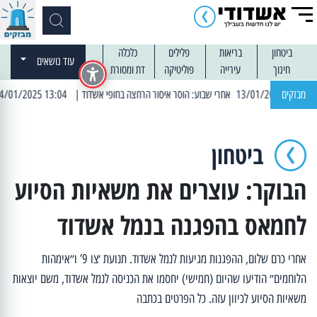
ביטחון
בריאות
פלילים
כלכלה
עוד נושאים
חינוך
עירייה
פוליטיקה
דת ומסורת
מבזקים
| 13:04 14/01/2025 עובדים בלילות: עבודות קרצוף וריבוד אספלט
ביטחון
הבוקר: עוצרים את משאיות הסיוע
לחמאס בהפגנה בנמל אשדוד
‏אחרי כרם שלום, ההפגנות מגיעות לנמל אשדוד. תנועת ׳צו 9’ ו״אימהות
הלוחמים״ הודיעו שהיום (חמישי) יחסמו את הכניסה לנמל אשדוד, משם יוצאות
משאיות הסיוע לכיוון עזה. כל הפרטים בכתבה