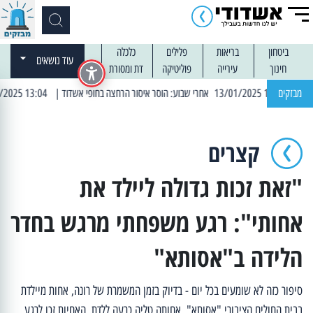
ביטחון
בריאות
פלילים
כלכלה
עוד נושאים
חינוך
עירייה
פוליטיקה
דת ומסורת
מבזקים
| 13:04 14/01/2025 עובדים בלילות: עבודות קרצוף וריבוד אספלט
קצרים
"זאת זכות גדולה ליילד את
אחותי": רגע משפחתי מרגש בחדר
הלידה ב"אסותא"
סיפור כזה לא שומעים בכל יום - בדיוק בזמן המשמרת של רונה, אחות מיילדת
בבית החולים הציבורי "אסותא", אחותה טליה כרעה ללדת. האחיות זכו לרגע