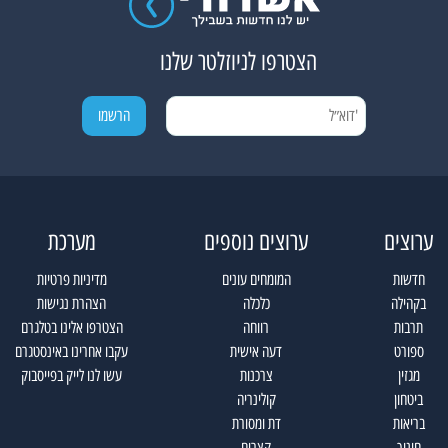
הצטרפו לניוזלטר שלנו
ערוצים
ערוצים נוספים
מערכת
חדשות
המומחים עונים
מדיניות פרטיות
בקהילה
כלכלה
הצהרת נגישות
תרבות
רווחה
הצטרפו אלינו בטלגרם
ספורט
דעה אישית
עקבו אחרינו באינסטגרם
מגזין
צרכנות
עשו לנו לייק בפייסבוק
ביטחון
קולינריה
בריאות
דת ומסורת
חינוך
קצרים