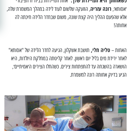
כשאחותך היא המיילדת שלך:
אחת המיילדות בביה״ח הציבורי
רונה עזריה
׳אסותא׳,
, הוזעקה שלשום לעוד לידה במהלך המשמרת שלה,
אלא שהפעם ההליך היה קצת שונה, משום שבחדר הלידה חיכתה לה
אחותה!
טליה חלי,
האחות –
תושבת אשקלון, הגיעה לחדר הלידה של "אסותא"
לאחר ירידת מים בליל יום ראשון. לאחר קליטתה במחלקת היולדות, היא
הושארה בהשגחה עד להתפתחות צירים. כשהחלו הצירים ה׳אמיתיים׳,
הגיע בדיוק אחותה רונה למשמרת.