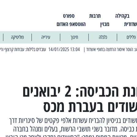
בקהילה
תרבות
ספורט
שדודית
מגזין
הווטסאפ האדום
פלילים
כלכלה
חינוך
עירייה
פוליטיקה
| 13:04 14/01/2025 עובדים בלילות: עבודות קרצוף וריבוד אספלט
| 11:30 03/03/2025 בחמישי הקרוב: 
סיגריות במכונת הכביסה: 2 יבואנים
שודים בעברת מכס
ודים בניסיון להבריח עשרות אלפי פקטים של סיגריות דרך
 כביסה. מדובר בשני תושבי הרשות, בעלים ומנהל בחברה