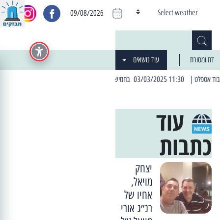
Select weather
09/08/2026
דת ומסורת
עוד נושאים
הרחובות בהם תהיה הפסקת חשמל יזומה
| 06:19 25/03/2024 "מה חדש בעיר": המדור שבו תתעדכנו על כל מה ש... חדש
עוד
כתבות
יצחק
מויאל,
אחיו של
רנ״ג אורי