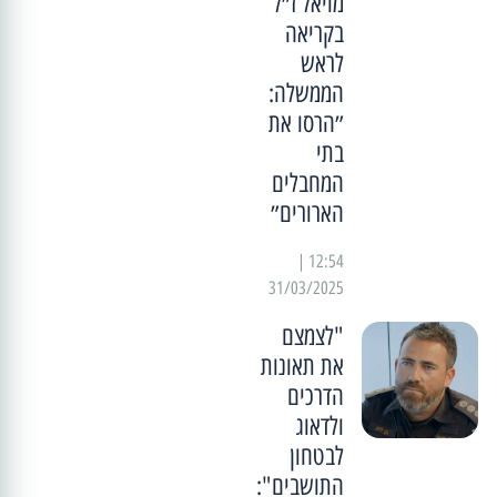
מויאל ז״ל
בקריאה
לראש
הממשלה:
״הרסו את
בתי
המחבלים
הארורים״
12:54 |
31/03/2025
"לצמצם
את תאונות
הדרכים
ולדאוג
לבטחון
התושבים":