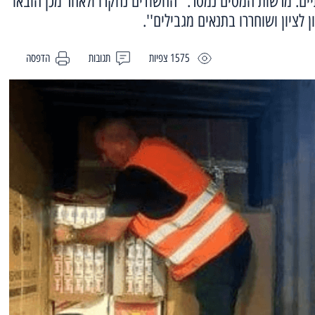
יים. מרשות המסים נמסר: "החשודים נחקרו ולאחר מכן הובאו
לציון ושוחררו בתנאים מגבילים''.
1575 צפיות
תגובות
הדפסה