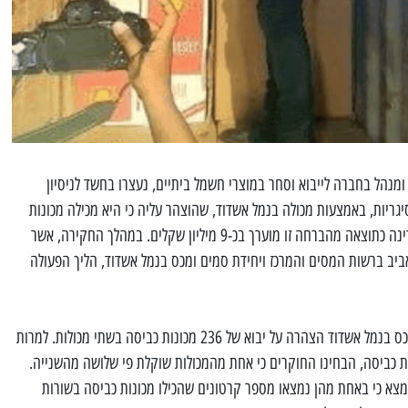
מנהל בחברה לייבוא וסחר במוצרי חשמל ביתיים, נעצרו בחשד לניסיון
ריות, באמצעות מכולה בנמל אשדוד, שהוצהר עליה כי היא מכילה מכונות
כביסה. סכום המס שנגרע מקופת המדינה כתוצאה מהברחה זו מוערך בכ-9 מיליון שקלים. במהלך החקירה, אשר
אביב ברשות המסים והמרכז ויחידת סמים ומכס בנמל אשדוד, הליך הפעולה
לפני שנתפסו, השניים הגישו לבית המכס בנמל אשדוד הצהרה על יבוא של 236 מכונות כביסה בשתי מכולות. למרות
י כל מכולה מכילה 118 מכונות כביסה, הבחינו החוקרים כי אחת מהמכולות שוקלת פי שלושה מהשנייה.
מצא כי באחת מהן נמצאו מספר קרטונים שהכילו מכונות כביסה בשורות