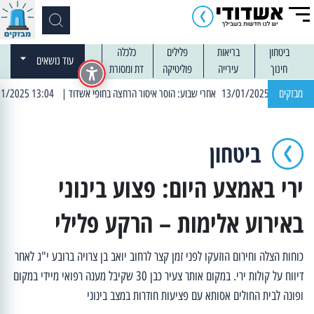
ביטחון
בריאות
פלילים
כלכלה
עוד נושאים
חינוך
עירייה
פוליטיקה
דת ומסורת
מבזקים
| 13:04 14/01/2025 עובדים בלילות: עבודות קרצוף וריבוד אספלט
ביטחון
ירי באמצע היום: פצוע בינוני
באירוע אלימות – הרקע פלילי
כוחות הצלה וחירום הוזעקו לפני זמן קצר לרחוב יואב בן צרויה ברובע י"ג לאחר
דיווח על קולות ירי. במקום אותר צעיר כבן 30 שקיבל מענה רפואי מיידי במקום
ופונה לבית החולים אסותא עם פציעות חודרות במצב בינוני