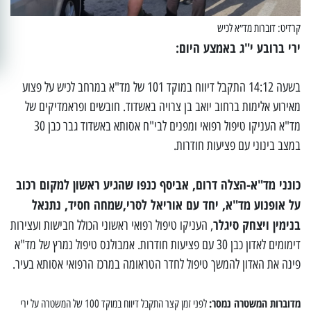
קרדיט: דוברות מד״א לכיש
ירי ברובע י"ג באמצע היום:
בשעה 14:12 התקבל דיווח במוקד 101 של מד"א במרחב לכיש על פצוע
מאירוע אלימות ברחוב יואב בן צרויה באשדוד. חובשים ופראמדיקים של
מד"א העניקו טיפול רפואי ומפנים לבי"ח אסותא באשדוד גבר כבן 30
במצב בינוני עם פציעות חודרות.
כונני מד"א-הצלה דרום, אביסף כנפו שהגיע ראשון למקום רכוב
על אופנוע מד"א, יחד עם אוריאל לסרי,שמחה חסיד, נתנאל
בנימין ויצחק סיגלר
, העניקו טיפול רפואי ראשוני הכולל חבישות ועצירות
דימומים לאדון כבן 30 עם פציעות חודרות. אמבולנס טיפול נמרץ של מד"א
פינה את האדון להמשך טיפול לחדר הטראומה במרכז הרפואי אסותא בעיר.
מדוברות המשטרה נמסר:
לפני זמן קצר התקבל דיווח במוקד 100 של המשטרה על ירי