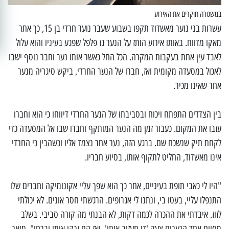
במשטרה חוקרים את האירוע
עשרות בני נוער מאשדוד תקפו בשבוע שעבר נוער חרדי בן 15, כך אתר
מאקו מדווח. באותו אירוע הותז על הנער גז פלפל שפגע בעיניו והוא עלול
לאבד עין אחת בעקבות המקרה. הכל החל כאשר אותו נער וחבר נוסף ישבו
לאכול במסעדה מקומית ואז, חברו של הנער החרדי, ביקש סיגריה מנער
אחר שאינו מכיר.
בין הצדדים התפתח ויכוח ובסביבתו של הנער החרדי דיווחו כי הוא וחברו
עזבו את המקום. כעבור זמן מה הנער המותקף וחברו שבו אל המסעדה כדי
לקחת תיק שנשכח שם. ברגע הזה, נער אחר נצמד אליו וכשהבין כי החרדי
אינו מאשדוד, החליט לתקוף אותו, בסיוע חבריו.
"היו לי כאבי תופת בעיניים, אחר כך הוא שפך עליי אקונומיקה וחברים שלו
התנפלו עליי, בעטו בי, ונתנו לי אגרופים. הרגשתי חסר אונים. לא יכולתי
לזוז. איבדתי את ההכרה לכמה דקות, לא הבנתי מה קורה סביבי. בשלב
מסוים אחד הנערים צעק 'די תעזוב אותו', ואז הם זרקו אותי וברחו". תיאר