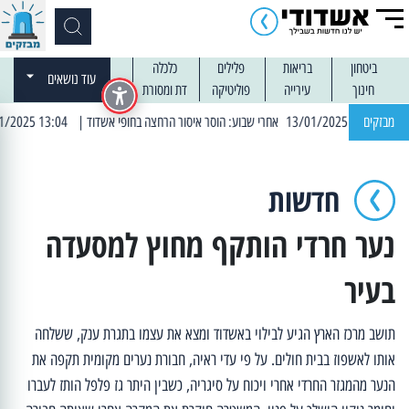
ביטחון
בריאות
פלילים
כלכלה
עוד נושאים
חינוך
עירייה
פוליטיקה
דת ומסורת
מבזקים
| 13:04 14/01/2025 עובדים בלילות: עבודות קרצוף וריבוד אספלט
חדשות
נער חרדי הותקף מחוץ למסעדה
בעיר
תושב מרכז הארץ הגיע לבילוי באשדוד ומצא את עצמו בתגרת ענק, ששלחה
אותו לאשפוז בבית חולים. על פי עדי ראיה, חבורת נערים מקומית תקפה את
הנער מהמגזר החרדי אחרי ויכוח על סיגריה, כשבין היתר גז פלפל הותז לעברו