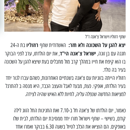
שחף רוזוליו וישראל צ'אנה ז''ל
יצא להגן על השכונה ולא חזר:
רוזוליו
האשדודית שחף
בת ה-24
ישראל צ'אנה הי"ד
חגגה עם בן זוגה,
, את יום הולדתו, ערב לפני הבוקר
בו הוא קיפח את חייו במהלך קרב מול מחבלים בעת שיצא להגן על השכונה
בעיר בה נולד.
רוזוליו הייתה בזוגיות עם צ'אנה בשנתיים האחרונות, כשהם עברו לגור יחד
בעיר הולדתו, אופקי. כעת, מבעד לאבל והעצב הכבד, היא מנסה ב להתרגל
למציאות החדשה שנפלה עליה, לחיות ללא האיש שהיה לצידה.
כאמור, יום הולדתו של צ'אנה חל ב-7.10 ואת החגיגות החל הזוג לילה
קודם, בשישי – שחף וישראל חזרו יחד ממסיבת יום הולדתו, לבית שלו
באופקים. הם הוציאו את הכלב לטיול בשעה 6.30 בבוקר ואמרו אחד