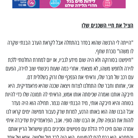
הציל את חיי השכנים שלו
"הייתה לי הרגשה שהוא בסדר בהתחלה אבל לקראת הערב הבנתי שקרה
לו משהו" נזכרת שחף.
"חיפשנו בסורוקה ולא היה שום מידע לגביו, אז יום למחרת החלטתי ללכת
לזירה ולחפש משהו, לא מצאתי. אחרי כמה שעות ניגשתי שוב לזירה, הפעם
עם רכב של חבר שלו, וראיתי את הכפכף שלו זרוק בשלולית דם.
אני, אחותו וחבר שלו התחלנו לצרוח ויצאה שכנה שהיא פראמדיקית. היא
חיבקה אותנו ואמרה שכיסתה אותו אמש, הראיתי לה תמונה שלו כדי להיות
בטוחה והיא חיבקה אותי, מיד הבנתי שזה נגמר. תחילה הוא היה נעדר
אבל הבנו שזה הוא באותו הרגע, למרות שרק כעבור חמישה ימים קראו לנו
לזהות את הגופה שלו, אז הבנו שזה סופי. אגב, הפראמדיקית שדיברה איתי
אמרה שהם חיכו ליד הדלת עם פטישים וסכינים בזמן שישראל הריץ אותם
והתחבא. הוא גרם להם להתעייף, הוא היה לבד מול שלושה. אמא של אחד