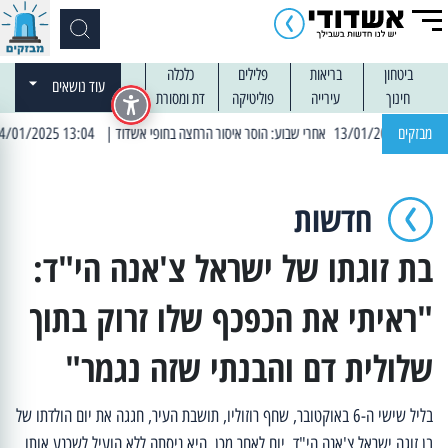
ביטחון
בריאות
פלילים
כלכלה
עוד נושאים
חינוך
עירייה
פוליטיקה
דת ומסורת
מבזקים
| 13:04 14/01/2025 עובדים בלילות: עבודות קרצוף וריבוד אספלט
חדשות
בת זוגתו של ישראל צ'אנה הי"ד:
"ראיתי את הכפכף שלו זרוק בתוך
שלולית דם והבנתי שזה נגמר"
בליל שישי ה-6 באוקטובר, שחף רוזוליו, תושבת העיר, חגגה את יום הולדתו של
בן זוגה ישראל צ'אנה הי"ד. יום לאחר מכן, היא ניסתה ללא הועיל לשכנע אותו