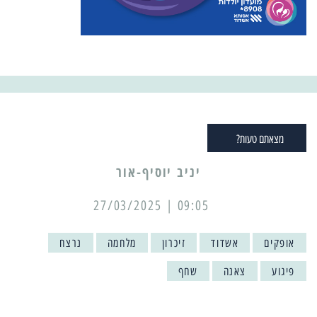
מצאתם טעות?
יניב יוסיף-אור
09:05 | 27/03/2025
אופקים
אשדוד
זיכרון
מלחמה
נרצח
פיגוע
צאנה
שחף