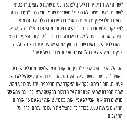
לשנייה שעוד רגע יחזרו לישון. לפתע השניים שמעו פיצוצים: "הבטתי
לשמיים וראיתי משהו לא הגיוני" משחזרת שחף וממשיכה: "כעבור כמה
רגעים החלו אזעקות חזקות בפארק בו היינו עם הכלב ואני נכנסתי
לפאניקה לא מוסברת כי היינו בשטח פתוח, ממש נכנסתי לחרדה. ישראל
תפס לי את היד ורצנו למקלט בשכונה, בו חיכינו 20 דקות. האזעקות פסקו
ויצאנו לבית שלו, ראינו שכנים בחוץ ולפתע שמענו יריות בצורה חלשה.
צעקנו 'מי עושה את זה?' ואז לפתע עוד צרורות של יריות".
הם הלכו לכיוון הכביש כדי להבין מה קורה וראו שלושה מחבלים שיורים
באוויר "בלי פחד ובושה, כאילו העיר שלהם" נזכרת שחף. ישראל לא חשב
פעמיים, חזר הביתה ולקח את האקדח שלו מהכספת, יחד עם כובע זיהוי.
שחף מספרת שהיא השתטחה על הרצפה בבקשה שלא ילך: "גם אמא שלו
ממש נגררה איתו אבל לא עניין אותו כלום". צ'אנה יצא עם 15 אזרחים
חמושים בשעה 7.00 בבוקר כדי להציל את השכונה שלהם ולהגן על
התושבים.