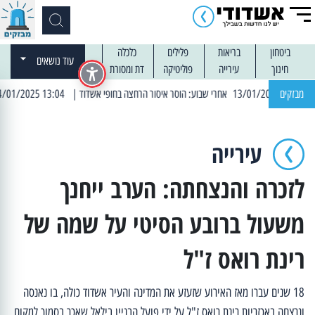
ביטחון
בריאות
פלילים
כלכלה
עוד נושאים
חינוך
עירייה
פוליטיקה
דת ומסורת
מבזקים
| 13:04 14/01/2025 עובדים בלילות: עבודות קרצוף וריבוד אספלט
עירייה
לזכרה והנצחתה: הערב ייחנך
משעול ברובע הסיטי על שמה של
רינת רואס ז"ל
18 שנים עברו מאז האירוע שזעזע את המדינה והעיר אשדוד כולה, בו נאנסה
ונרצחה באכזריות רינת רואס ז"ל על ידי פועל הבניין בילאל שאכר בסמוך למקום