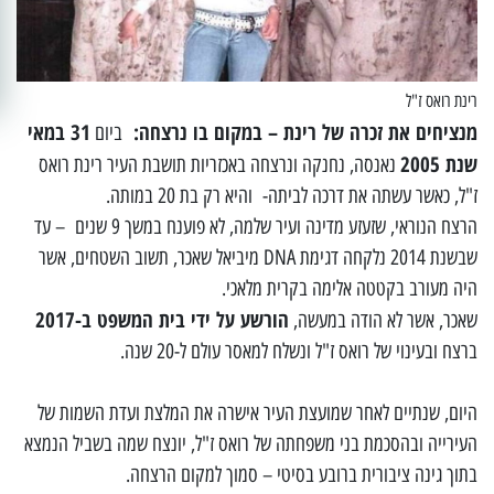
רינת רואס ז"ל
מנציחים את זכרה של רינת – במקום בו נרצחה:
31 במאי
ביום
שנת 2005
נאנסה, נחנקה ונרצחה באכזריות תושבת העיר רינת רואס
ז"ל, כאשר עשתה את דרכה לביתה- והיא רק בת 20 במותה.
הרצח הנוראי, שזעזע מדינה ועיר שלמה, לא פוענח במשך 9 שנים – עד
שבשנת 2014 נלקחה דגימת DNA מיביאל שאכר, תשוב השטחים, אשר
היה מעורב בקטטה אלימה בקרית מלאכי.
הורשע על ידי בית המשפט ב-2017
שאכר, אשר לא הודה במעשה,
ברצח ובעינוי של רואס ז"ל ונשלח למאסר עולם ל-20 שנה.
היום, שנתיים לאחר שמועצת העיר אישרה את המלצת ועדת השמות של
העירייה ו
בהסכמת בני משפחתה של רואס ז"ל, יונצח שמה בשביל הנמצא
בתוך גינה ציבורית ברובע בסיטי – סמוך למקום הרצחה.