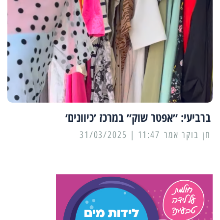
ברביעי: ״אפטר שוק״ במרכז ׳כיוונים׳
11:47 | 31/03/2025