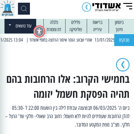
ביטחון
בריאות
פלילים
כלכלה
עוד נושאים
חינוך
עירייה
פוליטיקה
דת ומסורת
מבזקים
| 13:04 14/01/2025 עובדים בלילות: עבודות קרצוף וריבוד אספלט
בחמישי הקרוב: אלו הרחובות בהם
תהיה הפסקת חשמל יזומה
ביום ה' 06/03/2025 תבוצענה עבודת לילה בין השעות 22:00 ל -05:30
להלן הרחובות שעתידים להיות ללא חשמל: רחוב הרב שאולי- חלקי שד' הרצל –
חלקי. מצ"ב מפת המקטע המדובר.