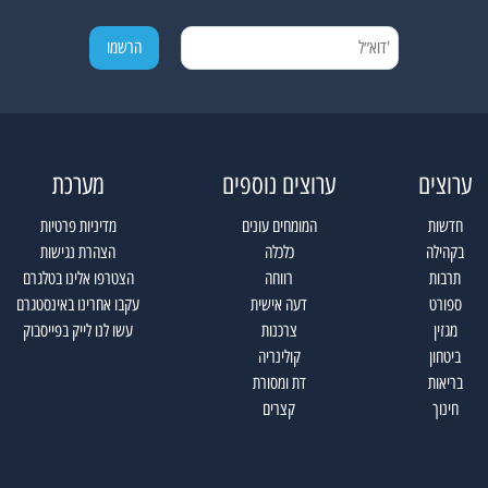
ערוצים
ערוצים נוספים
מערכת
חדשות
המומחים עונים
מדיניות פרטיות
בקהילה
כלכלה
הצהרת נגישות
תרבות
רווחה
הצטרפו אלינו בטלגרם
ספורט
דעה אישית
עקבו אחרינו באינסטגרם
מגזין
צרכנות
עשו לנו לייק בפייסבוק
ביטחון
קולינריה
בריאות
דת ומסורת
חינוך
קצרים