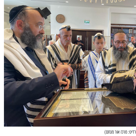
דיט: מרכז אור מנחם)