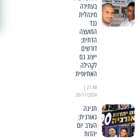
בעתירה
מינהלית
נגד
המועצה
הדתית:
דורשים
ייצוג גם
לקהילה
האתיופית
21:40 |
20/11/2024
חגיגה
גאורגית:
הערב יום
יהדות