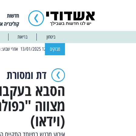
חדשות
קולינריה א
ביטחון
בריאות
| 12:14 13/01/2025 אחרי שבוע: הוסר איסור הרחצה בחופי אשדוד
מבזקים
דת ומסורת
הסבא בעקבות
מצווה "כפולה
(וידאו)
אירוע מרגש במיוחד התקיים הבו