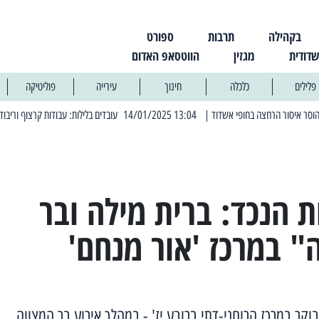
בקהילה
תרבות
ספורט
שדודית
מגזין
הווטסאפ האדום
פלילים
כלכלה
חינוך
עירייה
פוליטיקה
| 13:04 14/01/2025 עובדים בלילות: עבודות קרצוף וריבוד אספלט
| 11:30 03/03/2025 בחמישי הקרוב: הרחובות בהם תהיה הפסקת חשמל יזומה
 הנכד: ברית מילה ובר
" במרכז 'אור מנחם'
קר במרכז הרוחני-דתי ברובע יז' - במהלך אירוע בר המצווה