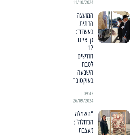
11/10/2024
המועצה
הדתית
באשדוד:
כך ציינו
12
חודשים
לטבח
השבעה
באוקטובר
09:43 |
26/09/2024
"השמלה
הגדולה":
מעצבת