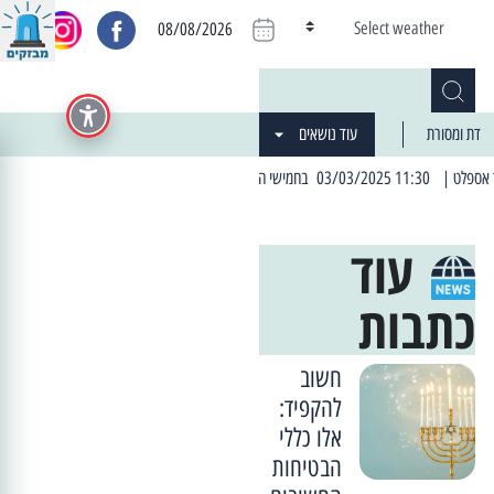
Select weather
08/08/2026
דת ומסורת
עוד נושאים
| 06:19 25/03/2024 "מה חדש בעיר": המדור שבו תתעדכנו על כל מה ש... חדש
עוד
כתבות
חשוב
להקפיד:
אלו כללי
הבטיחות