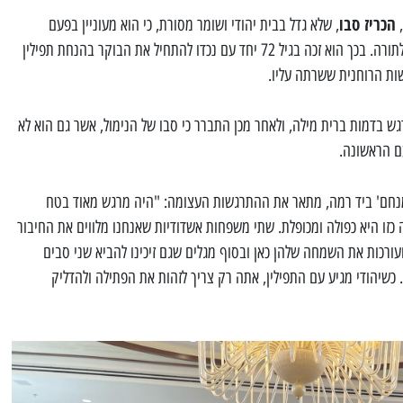
הכריז סבו
,
, שלא גדל בבית יהודי ושומר מסורת, כי הוא מעוניין בפעם
הראשונה בחייו, להניח תפילין ולעלות לתורה. בכך הוא זכה בגיל 72 יחד עם נכדו להתחיל את הבוקר בהנחת תפילין
ת הרוחנית ששרתה עליו.
גש בדמות ברית מילה, ולאחר מכן התברר כי סבו של הנימול, אשר גם הוא לא
ם הראשונה.
נחם' ביד רמה, מתאר את ההתרגשות העצומה: "היה מרגש מאוד בטח
זו היא כפולה ומכופלת. שתי משפחות אשדודיות שאנחנו מלווים את החיבור
עורכות את השמחה שלהן כאן ובסוף מגלים שגם זיכינו להביא שני סבים
כשיהודי מגיע עם התפילין, אתה רק צריך לזהות את הפתילה ולהדליק