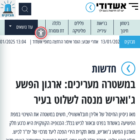
ביטחון
בריאות
פלילים
כלכלה
עוד נושאים
חינוך
עירייה
פוליטיקה
דת ומסורת
מבזקים
| 13:04 14/01/2025 עובדים בלילות: עבודות קרצוף וריבוד אספלט
חדשות
במשטרה מעריכים: ארגון הפשע
ג'ואריש מנסה לשלוט בעיר
מאז ניסיון החיסול של אלירן חובלאשווילי, חשים במשטרה את השינוי במפת
הפשיעה באשדוד בפרט ובאזור לכיש בכלל: הכנופיה הקווקזית היא כרגע חלק
מארגון הפשע ג'ואריש, ומאז תקרית הירי הפכה ליעד מרכזי של ימ''ר לכיש.