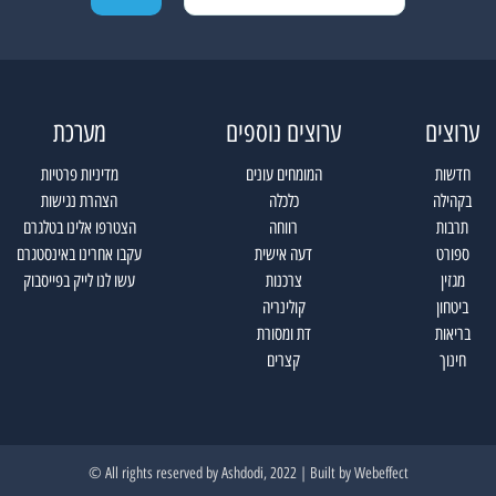
ערוצים
ערוצים נוספים
מערכת
חדשות
המומחים עונים
מדיניות פרטיות
בקהילה
כלכלה
הצהרת נגישות
תרבות
רווחה
הצטרפו אלינו בטלגרם
ספורט
דעה אישית
עקבו אחרינו באינסטגרם
מגזין
צרכנות
עשו לנו לייק בפייסבוק
ביטחון
קולינריה
בריאות
דת ומסורת
חינוך
קצרים
All rights reserved by Ashdodi, 2022 | Built by
Webeffect ©