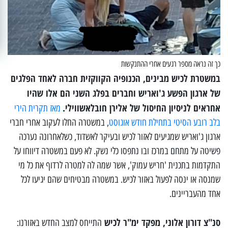
כך זה נראה מספר רגעים אחרי ההתנקשות
במשטרת לכיש מבינים, הכנופיה הקווקזית חברה לאחד הפלגים
של ארגון הפשע ג'ואריש וחברים בפלג השני הם אלו שהיו
אחראים לניסיון החיסול של אלירן חובלאשווילי.
מאז תקרית הירי
בלב רובע הסיטי בתחילת חודש אוגוסט
, במשטרה החלו לעקוב אחרי חברי
ארגון ג'ואריש שמגיעים לאזור לכיש ובעיקר לאשדוד, כשלאחרונה נערכה
פשיטה על מתחם במרכז ובו נתפסו כלי נשק. לא פעם במשטרה דיווחו על
התקדמות בתכנית 'חריש עמוק', אשר שמה לה למטרה לרדוף את כל מי
שמנסה או ינסה לפעול באזור לכיש. במשטרה מבטיחים שהם יגיעו לכל
אחד מהעבריינים.
סנ"צ דורון אלוני, מפקד ימ"ר לכיש
התייחס למצב החדש באזורנו: