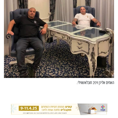
האחים אלירן ויניב חובלאשווילי.