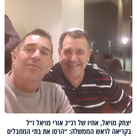
יצחק מויאל, אחיו של רנ״ג אורי מויאל ז״ל
בקריאה לראש הממשלה: ״הרסו את בתי המחבלים