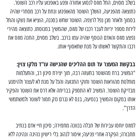
בשלב מסוים, החל מוזס לנסוע אחורה ופגע באופנוע עליו רכב השוטר.
כתוצאה מהפגיעה, הושלך השוטר מהאופנוע ונחת על רכב מסחרי שהיה
בסמוך ולאחר מכן נפל לרצפה. השוטר שחש בסכנה, הוציא את נשקו והחל
לירות מספר יריות לעבר רכבו של מוזס, שהמשיך במנוסתו. כתוצאה מהירי
נפצע מוזס והאדם הנוסף שהיה עמו ברכב. בשלב מסוים, החנה מוזס את
רכבו והתקשר לאשתו על מנת שתאסוף אותו.
בבקשת המעצר עד תום ההליכים שהגישה עו"ד מלקו צוין:
"המשיב ברח מהשוטר בתעוזה רבה, תוך יצירת סיכון רב, והתעלמות
מוחלטת מהוראות השוטר וחוקי התנועה והכל על מנת לא לעצור ולהימנע
מבדיקת השוטר. המשיב לא התספק בבריחה אלא דרס את השוטר והפקיר
אותו במקום והמשיך בנסיעה, בנס לא נגרם נזק חמור לשוטר ולמשתמשי
הדרך".
למוזס יוחסו עבירות של חבלה בכוונה מחמירה; סיכון חיי אדם בנתיב
תחבורה; הפקרה אחרי פגיעה; איסור לנהוג בלי רישיון נהיגה ונהיגה ללא