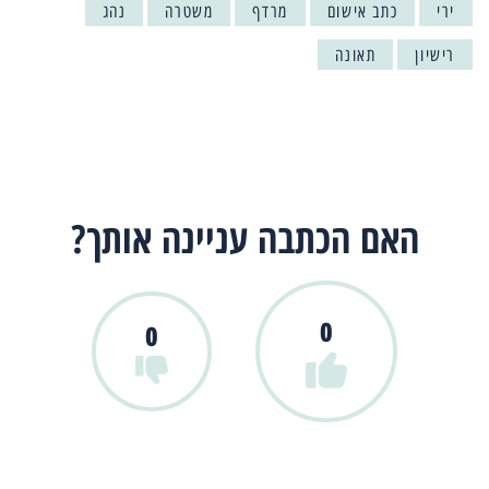
ירי
כתב אישום
מרדף
משטרה
נהג
רישיון
תאונה
האם הכתבה עניינה אותך?
0
0