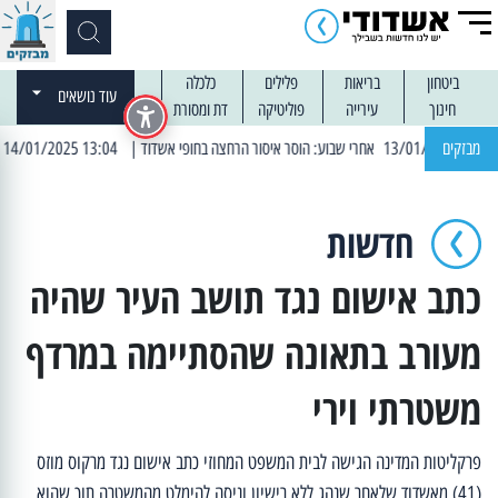
ביטחון
בריאות
פלילים
כלכלה
עוד נושאים
חינוך
עירייה
פוליטיקה
דת ומסורת
מבזקים
| 13:04 14/01/2025 עובדים בלילות: עבודות קרצוף וריבוד אספלט
חדשות
כתב אישום נגד תושב העיר שהיה
מעורב בתאונה שהסתיימה במרדף
משטרתי וירי
פרקליטות המדינה הגישה לבית המשפט המחוזי כתב אישום נגד מרקוס מוזס
(41) מאשדוד שלאחר שנהג ללא רישיון וניסה להימלט מהמשטרה תוך שהוא