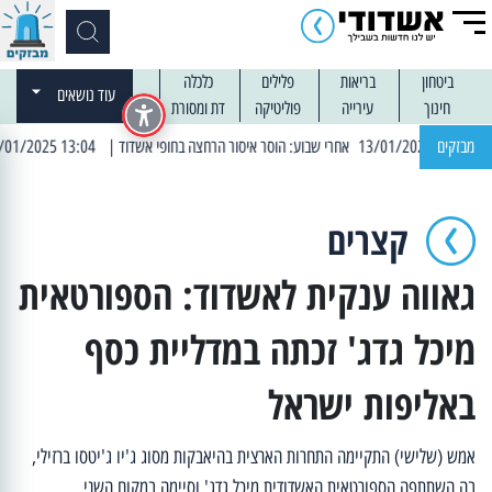
ביטחון
בריאות
פלילים
כלכלה
עוד נושאים
חינוך
עירייה
פוליטיקה
דת ומסורת
מבזקים
| 13:04 14/01/2025 עובדים בלילות: עבודות קרצוף וריבוד אספלט
קצרים
גאווה ענקית לאשדוד: הספורטאית
מיכל גדג' זכתה במדליית כסף
באליפות ישראל
אמש (שלישי) התקיימה התחרות הארצית בהיאבקות מסוג ג'יו ג'יטסו ברזילי,
בה השתתפה הספורטאית האשדודית מיכל גדג' וסיימה במקום השני