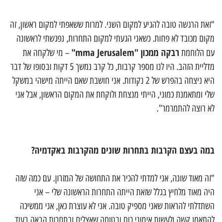
"זאת הרגשה טובה להגיע למקום השני. למרות ששאפתי למקום ראשון, זה
מקום מכובד לא פחות. כש
אני הגעתי למקום התחרות, נפגשתי לראשונה
רבקה
ממכון "mma Jerusalem"
עם הלוחמת
– מי שלקחה את
מדליית הזהב
. היו לנו מספר קרבות, כל קרב נמשך 5 דקות ובסופו של דבר
היא ניצחה בהפרש של 2 נקודות. א
ני חושבת שאם הייתה מישהי במשקל
שלי ומתאמנת כמוני, הייתי מנצחת ולוקחת את המקום הראשון, אבל אני
לא רוצה להתמרמר".
במה בעצם הקרבות בתחרות שונים מהקרבות באקדמיה?
"זה מאוד שונה, אני למדתי להכיר את התחושה של המזרון. עם כמה שזה
היה מאוד מלחיץ בגלל שזאת הייתה התחרות הראשונה שלי – אני
השתדלתי להראות שאני מספיק טובה.
אני לא עוצרת כאן, אני ממשיכה
להתאמן קשה ולעשות אימוני כוח ובטוחה שאצליח ו
בתחרות הבאה בעוד