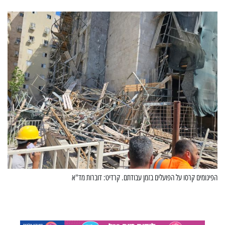
הפיגומים קרסו על הפועלים בזמן עבודתם. קרדיט: דוברות מד"א