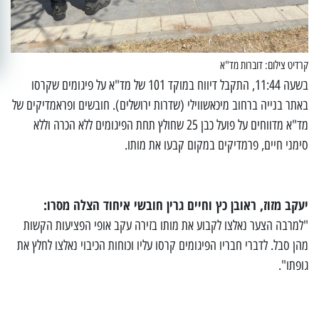
קרדיט צילום: דוברות מד"א
בשעה 11:44, התקבל דיווח במוקד 101 של מד"א על פיגומים שקרסו
באתר בנייה ברחוב מיכאשווילי (שדרות ירושלים). חובשים ופראמדיקים של
מד"א מדווחים על פועל כבן 25 שחולץ תחת הפיגומים ללא הכרה וללא
סימני חיים, פרמדיקים במקום קבעו את מותו.
יעקב מזוז, ראובן כץ וחיים גרין חובשי איחוד הצלה מסרו:
"למרבה הצער נאלצו לקבוע את מותו בזירה עקב אופי הפציעות הקשות
מהן סבל. לדברי חבריו הפיגומים קרסו עליו וכוחות הכיבוי נאלצו לחלץ את
גופתו".