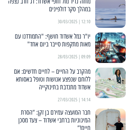
מחזה נדיר מול חופי אשדוד: דג חרב נצפה
במהלך סקר דולפינים
12:10 | 30/03/2025
יו"ר נמל אשדוד חושף: "התמודדנו עם
מאות מתקפות סייבר ביום אחד"
09:09 | 28/03/2025
מהקרב על החיים – לחיים חדשים: אם
ללוחם שנפצע אנושות וטופל באסותא
אשדוד מתנדבת בתינוקייה
14:14 | 27/03/2025
חבר המועצה עמירם בן זקן: “הסרת
המיגוניות ברחבי אשדוד – צעד מסכן
חיים!”