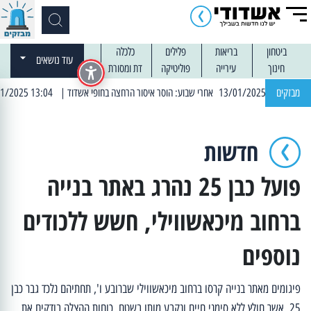
ביטחון
בריאות
פלילים
כלכלה
עוד נושאים
חינוך
עירייה
פוליטיקה
דת ומסורת
מבזקים
| 13:04 14/01/2025 עובדים בלילות: עבודות קרצוף וריבוד אספלט
חדשות
פועל כבן 25 נהרג באתר בנייה
ברחוב מיכאשווילי, חשש ללכודים
נוספים
פיגומים מאתר בנייה קרסו ברחוב מיכאשווילי שברובע ו', תחתיהם נלכד גבר כבן
25, אשר חולץ ללא סימני חיים ונקבע מותו בשטח. כוחות ההצלה בודקים את