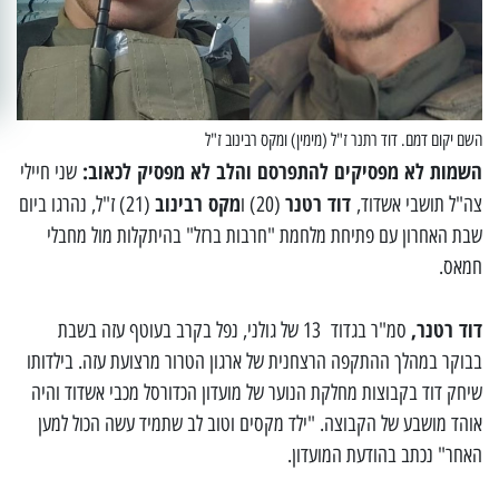
השם יקום דמם. דוד רתנר ז"ל (מימין) ומקס רבינוב ז"ל
השמות לא מפסיקים להתפרסם והלב לא מפסיק לכאוב:
שני חיילי
דוד רטנר
מקס רבינוב
צה"ל תושבי אשדוד,
(20) ו
(21) ז"ל, נהרגו ביום
שבת האחרון עם פתיחת מלחמת "חרבות ברזל" בהיתקלות מול מחבלי
חמאס.
דוד רטנר,
סמ"ר בגדוד 13 של גולני, נפל בקרב בעוטף עזה בשבת
בבוקר במהלך ההתקפה הרצחנית של ארגון הטרור מרצועת עזה. בילדותו
שיחק דוד בקבוצות מחלקת הנוער של מועדון הכדורסל מכבי אשדוד והיה
אוהד מושבע של הקבוצה. "ילד מקסים וטוב לב שתמיד עשה הכול למען
האחר" נכתב בהודעת המועדון.