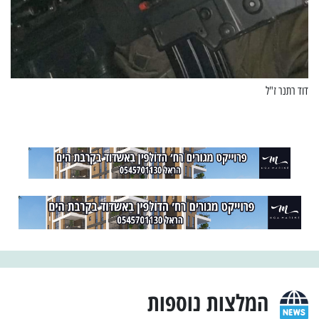
דוד רתנר ז"ל
המלצות נוספות