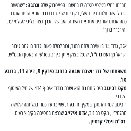
וכתבה:
חברתו רחלי בלילטי ספדה לו בחשבון הפייסבוק שלה
"שמישהו
יגיד לי שזה חלום. גיבור שלי, רק ביום שני דיברנו כמו זוג אוהבים ואמרנו
כמה אנחנו אוהבים אחד את השניה. זאב שלי, זכרך נצור בליבי לעולמי עד.
יהי זכרך ברוך".
אגב, גדוד 13 בו שירת ולחם רתנר, זכור לכולם כאותו גדוד בו לחם גיבור
בן וענונו ז"ל,
ישראל
שנפל בצוק איתן בקרב בסג'עייה באסון הנגמ"ש.
משפחתו של דוד יושבת שבעה ברחוב סירקין 9, דירה 11, ברובע
טו'
.
מקס רבינוב
היה לוחם גם הוא ושרת בגדוד איסוף 414 של חיל האיסוף
הקרבי.
רובינוב למד והתחנך במקיף ח' בעיר, שאיבד עד כמה במלחמה שלושה
אדם אילייב
מתלמידיו, מקס רבינוב,
שנרצח במסיבה בקיבוץ רעים
רס"מ ויטלי קרסיק.
ו