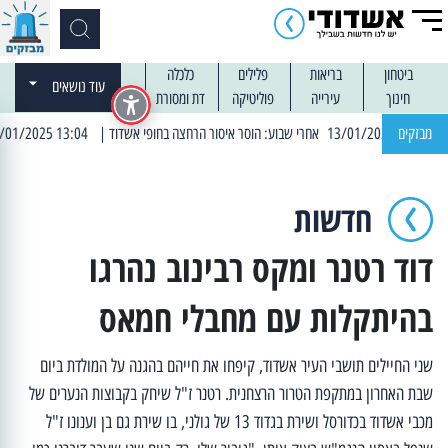
ביטחון
בריאות
פלילים
כלכלה
עוד נושאים
חינוך
עירייה
פוליטיקה
דת ומסורת
מבזקים
| 13:04 14/01/2025 עובדים בלילות: עבודות קרצוף וריבוד אספלט
חדשות
דוד רטנר ומקס רבינוב נהרגו
בהיתקלות עם מחבלי חמאס
שני החיילים תושבי העיר אשדוד, קיפחו את חייהם בהגנה על המולדת ביום
שבת האחרון במתקפת הטרור הרצחנית. רטנר ז"ל שיחק בקבוצות הנערים של
מכבי אשדוד בכדורסל ושירת בגדוד 13 של גולני, בו שירת גם בן וענונו ז"ל