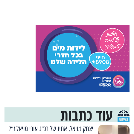
עוד כתבות
יצחק מויאל, אחיו של רנ״ג אורי מויאל ז״ל