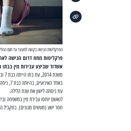
הפרקליטות הגישה בקשה למעצר עד תום ההליכים (קרדי
פרקליטות מחוז דרום הגישה לאח
אשדוד שביצע עבירות מין בבתו 
משנת 2014, עת בתו הייתה כבת 7 ובמשך כעשר שנים, ביצע הנאשם בקטינה עבירות מין במאות מועדים שונים.
באחד האי
עת ניסתה לישון את שנת הלילה.
לנאשם יוחסו עבירת מין במשפחה ובידי
חסר ישע (מעשים מגונים).
במקביל הג