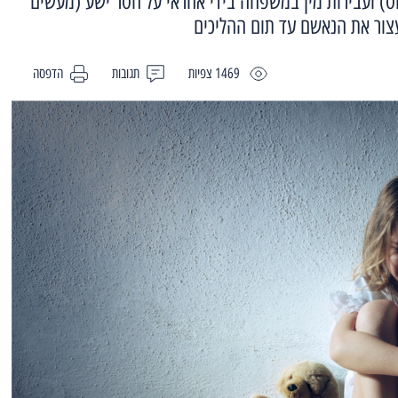
נוס) ועבירות מין במשפחה בידי אחראי על חסר ישע (מעשים
צור את הנאשם עד תום ההליכים
1469 צפיות
תגובות
הדפסה