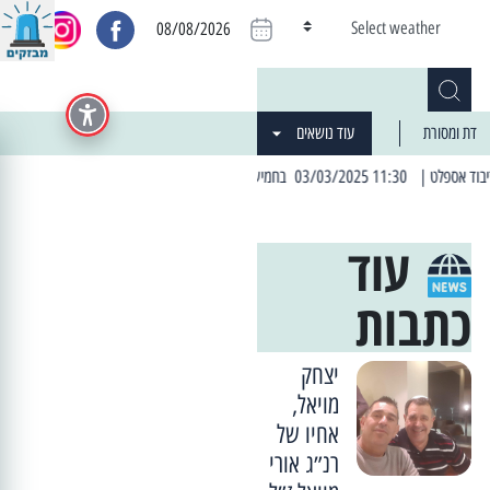
Select weather
08/08/2026
דת ומסורת
עוד נושאים
וב: הרחובות בהם תהיה הפסקת חשמל יזומה
| 06:19 25/03/2024 "מה חדש בעיר": המדור שבו תתעדכנו על כל מה ש... חדש
עוד
כתבות
יצחק
מויאל,
אחיו של
רנ״ג אורי