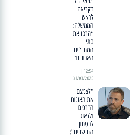
מויאל ז״ל
בקריאה
לראש
הממשלה:
״הרסו את
בתי
המחבלים
הארורים״
12:54 |
31/03/2025
"לצמצם
את תאונות
הדרכים
ולדאוג
לבטחון
התושבים":