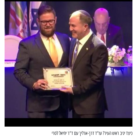
כיצד יגיב ראש העיר? עו"ד דרך-ארליך עם ד"ר יחיאל לסרי