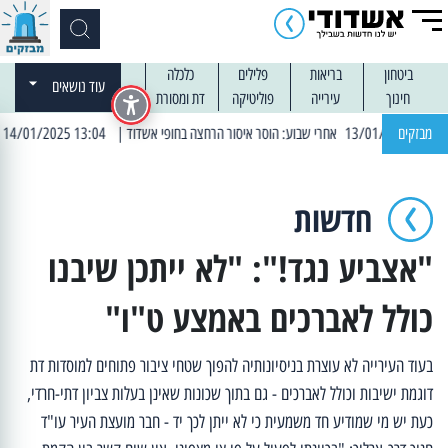
ביטחון
בריאות
פלילים
כלכלה
עוד נושאים
חינוך
עירייה
פוליטיקה
דת ומסורת
מבזקים
| 13:04 14/01/2025 עובדים בלילות: עבודות קרצוף וריבוד אספלט
חדשות
"אצביע נגד!": "לא ייתכן שיבנו
כולל לאברכים באמצע ט"ו"
בעוד העירייה לא עוצרת בניסיונותיה להפוך שטחי ציבור פתוחים למוסדות דת
דוגמת ישיבות וכולל לאברכים - גם בתוך שכונות שאינן בעלות צביון דתי-חרדי,
כעת יש מי שמודיע חד משמעית כי לא ייתן לכך יד - חבר מועצת העיר עו"ד