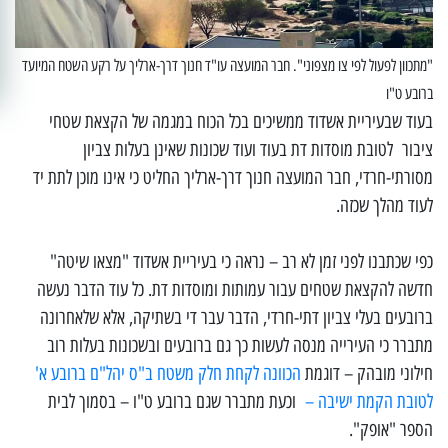
"מתכוון לפעול לפי צו מצפוני". חבר המועצה עו"ד חנוך דרך-ארליך על רקע השטח המיועד
ברובע ט"ו
בעוד שבעיריית אשדוד ממשיכים בכל הכוח במגמה של הקצאת שטחי
ציבור לטובת מוסדות דת בעוד ועוד שכונות שאינן בעלות צביון
מסורתי-חרדי, חבר המועצה חנוך דרך-ארליך החליט כי אינו מוכן לתת יד
לעוד מהלך שכזה.
כפי שכתבנו לפני זמן לא רב – נראה כי בעיריית אשדוד "מצאו שיטה"
חדשה להקצאת שטחים עבור עמותות ומוסדות דת. כל עוד הדבר נעשה
ברובעים בעלי צביון דתי-חרדי, הדבר עבר די בשתיקה, אלא שלאחרונה
מתברר כי העירייה מנסה לעשות כך גם ברובעים ובשכונות בעלות רוב
חילוני מובהק – דוגמת
הכוונה לקחת חלק משטח ב"ס יהל"ם ברובע א'
לטובת הקמת ישיבה –
וכעת מתברר שגם ברובע ט"ו – בסמוך לבית
הספר "אופק".