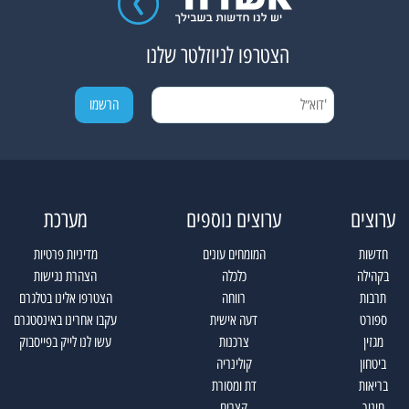
הצטרפו לניוזלטר שלנו
ערוצים
ערוצים נוספים
מערכת
חדשות
המומחים עונים
מדיניות פרטיות
בקהילה
כלכלה
הצהרת נגישות
תרבות
רווחה
הצטרפו אלינו בטלגרם
ספורט
דעה אישית
עקבו אחרינו באינסטגרם
מגזין
צרכנות
עשו לנו לייק בפייסבוק
ביטחון
קולינריה
בריאות
דת ומסורת
חינוך
קצרים