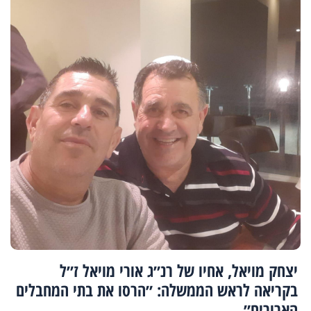
יצחק מויאל, אחיו של רנ״ג אורי מויאל ז״ל
בקריאה לראש הממשלה: ״הרסו את בתי המחבלים
הארורים״