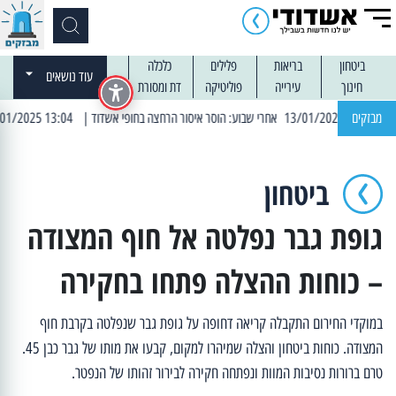
ביטחון
בריאות
פלילים
כלכלה
עוד נושאים
חינוך
עירייה
פוליטיקה
דת ומסורת
מבזקים
| 13:04 14/01/2025 עובדים בלילות: עבודות קרצוף וריבוד אספלט
ביטחון
גופת גבר נפלטה אל חוף המצודה
– כוחות ההצלה פתחו בחקירה
במוקדי החירום התקבלה קריאה דחופה על גופת גבר שנפלטה בקרבת חוף
המצודה. כוחות ביטחון והצלה שמיהרו למקום, קבעו את מותו של גבר כבן 45.
טרם ברורות נסיבות המוות ונפתחה חקירה לבירור זהותו של הנפטר.