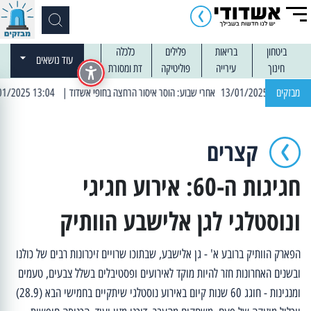
ביטחון
בריאות
פלילים
כלכלה
עוד נושאים
חינוך
עירייה
פוליטיקה
דת ומסורת
מבזקים
| 13:04 14/01/2025 עובדים בלילות: עבודות קרצוף וריבוד אספלט
קצרים
חגיגות ה-60: אירוע חגיגי
ונוסטלגי לגן אלישבע הוותיק
הפארק הוותיק ברובע א' - גן אלישבע, שבתוכו שרויים זיכרונות רבים של כולנו
ובשנים האחרונות חזר להיות מוקד לאירועים ופסטיבלים בשלל צבעים, טעמים
ומנגינות - חוגג 60 שנות קיום באירוע נוסטלגי שיתקיים בחמישי הבא (28.9)