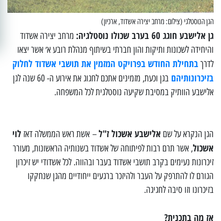
הגן הנוסטלגי (צילום: מרחב יצירה אשדוד, ארכיון)
גן אלישבע חוגג 60 בערב שכולו נוסטלגיה:
מרחב יצירה אשדוד
והיחידה לשכונות ותיקות והון חברתי בשיתוף מנהלת רובע א׳ אשר יצאו
בתחילת החודש בפרויקט המזמין את תושבי אשדוד לחלוק
לדרך
בזיכרונותיהם
בגן וכעת, מזמינים אתכם לחגוג את אירוע ה- 60 שנה לגן
אלישבע הוותיק במסיבת שקיעה נוסטלגית לכל המשפחה.
אלישבע אשכול ז"ל
לוי
הגן הנקרא על שם
– אשת ראש הממשלה דאז
אשכול
, אשר תרם רבות לפיתוחה של אשדוד בשנותיה הראשונות, מעורר
זיכרונות נעימים בקרב תושבי אשדוד בעבר ובהווה. לכל אשדודי יש זיכרון
הגורם לו להתרפק על העבר ולהיזכר ברגעים ייחודיים מהגן שנחקקו
בזיכרונו וזו סיבה לחגיגה.
אז מה בתכנית?