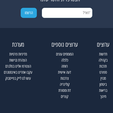
ערוצים
ערוצים נוספים
מערכת
חדשות
המומחים עונים
מדיניות פרטיות
בקהילה
כלכלה
הצהרת נגישות
תרבות
רווחה
הצטרפו אלינו בטלגרם
ספורט
דעה אישית
עקבו אחרינו באינסטגרם
מגזין
צרכנות
עשו לנו לייק בפייסבוק
ביטחון
קולינריה
בריאות
דת ומסורת
חינוך
קצרים