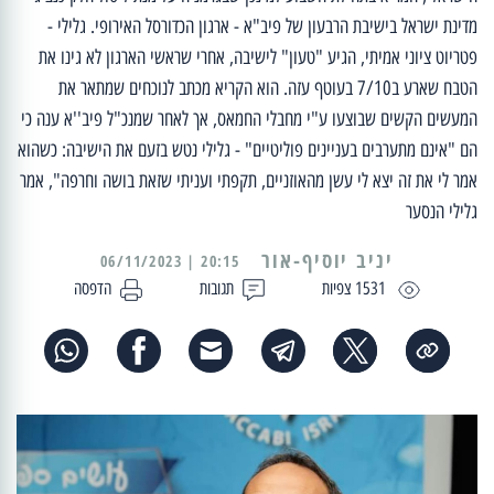
מדינת ישראל בישיבת הרבעון של פיב"א - ארגון הכדורסל האירופי. גלילי -
פטריוט ציוני אמיתי, הגיע "טעון" לישיבה, אחרי שראשי הארגון לא גינו את
הטבח שארע ב7/10 בעוטף עזה. הוא הקריא מכתב לנוכחים שמתאר את
המעשים הקשים שבוצעו ע"י מחבלי החמאס, אך לאחר שמנכ"ל פיב''א ענה כי
הם "אינם מתערבים בעניינים פוליטיים" - גלילי נטש בזעם את הישיבה: כשהוא
אמר לי את זה יצא לי עשן מהאוזניים, תקפתי ועניתי שזאת בושה וחרפה", אמר
גלילי הנסער
יניב יוסיף-אור
20:15 | 06/11/2023
1531 צפיות
תגובות
הדפסה