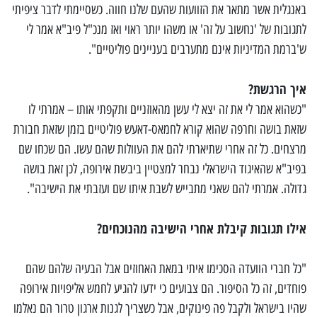
באנגלית אשר מתאר את הזוועות שהעם שלנו חווה. כשסיימתי לדבר ציפיתי
לתגובות של 'נחשוב על זה' או משהו יותר ראוי ואז מנכ"ל פיב"א אמר לי
ש'ברמת המדיניות אינם מתערבים בעניינים פוליטיים".
איך הרגשת?
"כשהוא אמר לי את זה יצא לי עשן מהאוזניים ותקפתי אותו – אמרתי לו
שזאת בושה וחרפה שהוא קורא לחמאס-דאעש פוליטיים בזמן שזאת חבורת
מרצחים. כל זה אחרי שתיארתי להם את העוולות שהם עשו. הם שכחו שם
בפיב"א שהאיגוד הישראלי נבחר למצטיין ביבשת אירופה, לכן זאת בושה
גדולה. אמרתי להם שאני מתבייש לשבת איתו שם ועזבתי את הישיבה".
אילו תגובות קיבלת אחרי הישיבה מהנוכחים?
"כל חברי הוועדה הסכימו איתי במאת האחוזים אבל הבעיה שלהם שהם
פוחדים, זה כל הסיפור. הם צבועים כי ידעו להגיע לחמש אליפויות אירופה
שהיו בישראל ולקבל פה פינוקים, אבל כשצריך לגנות ארגון טרור הם נאלמו