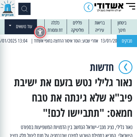
ביטחון
בריאות
פלילים
כלכלה
עוד נושאים
חינוך
עירייה
פוליטיקה
דת ומסורת
מבזקים
| 13:04 14/01/2025 עובדים בלילות: עבודות קרצוף וריבוד אספלט
חדשות
נאור גלילי נטש בזעם את ישיבת
פיב"א שלא גינתה את טבח
חמאס: "תתביישו לכם!"
נאור גלילי, נציג מכבי-ישראל הנחשב בין הדמויות המשפיעות בספורט
הישראלי, המריא בתחילת השבוע למינכן שבגרמניה על מנת ליטול חלק כנציג