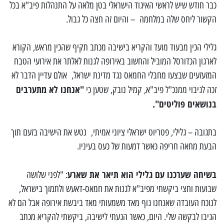
כבר חודש שיש לראשי האיגוד הישראלי בטן מלאה על התנהלות פיב"א בכל
הקשור ליחס שלה במלחמה – והיום זה חצה כל גבול.
גלילי הכין מבעוד מועד והקריא בישיבה מכתב תקיף שהכין מראש, הקורא
לארגון הכדורסל המוביל והחשוב באירופה לגנות לאלתר את אירועי הטבח
המזעזעים שבצעו מחבלי החמאס נגד מדינת ישראל, אולם עדיין הדבר לא
"אנחנו לא מתערבים
זכה לגיבוי ממנכ"ל פיב"א, קמיל נובק, שטען כי
בנושאים פוליטים".
בתגובה – גלילי, פטריוט ישראלי ציוני אמיתי, נטש את הישיבה בזעם תוך
הבעת מחאה חריפה כאשר דמעות של כעס בעיניו.
בשיחה שערכנו עם גלילי הוא תיאר את שארע
: "לפני שלושה
שבועות וחצי ביקשתי מפיב"א לגנות את חמאס-דאעש ולתמוך בישראל,
לנוכח העובדה שאנחנו גוף מאד משמעותי מאד ביבשת אירופה אבל הם לא
הגיבו לבקשה שלי. היום, כאשר הגעתי לישיבה, ביקשתי להקריא מכתב