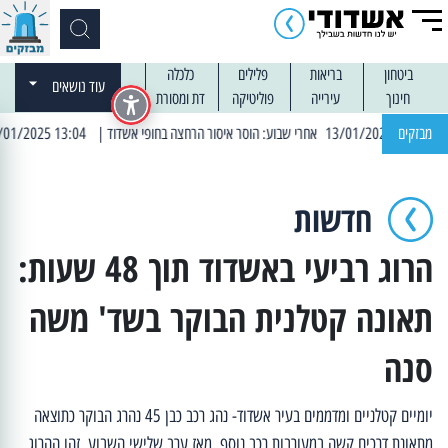
ביטחון
בריאות
פלילים
כלכלה
עוד נושאים
חינוך
עירייה
פוליטיקה
דת ומסורת
מבזקים
| 13:04 14/01/2025 עובדים בלילות: עבודות קרצוף וריבוד אספלט
חדשות
הרוג רביעי באשדוד תוך 48 שעות:
תאונה קטלנית הבוקר בשד' משה
סנה
יומיים קטלניים ומדממים בעיר אשדוד- נהג רכב כבן 45 נהרג הבוקר כתוצאה
מתאונת דרכים קשה במעורבות רכב נוסף. מאז ערב שלישי השבוע, זהו ההרוג