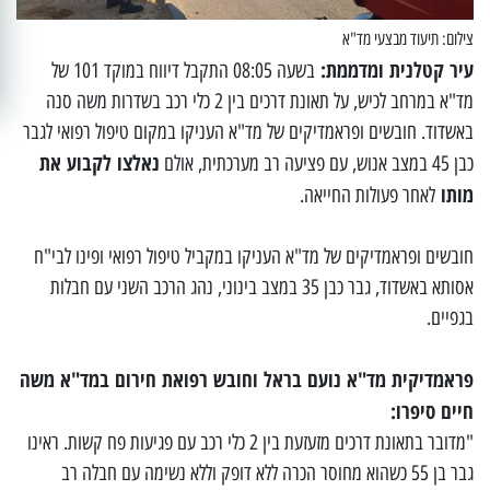
צילום: תיעוד מבצעי מד"א
עיר קטלנית ומדממת:
בשעה 08:05 התקבל דיווח במוקד 101 של
מד"א במרחב לכיש, על תאונת דרכים בין 2 כלי רכב בשדרות משה סנה
באשדוד. חובשים ופראמדיקים של מד"א העניקו במקום טיפול רפואי לגבר
נאלצו לקבוע את
כבן 45 במצב אנוש, עם פציעה רב מערכתית, אולם
מותו
לאחר פעולות החייאה.
חובשים ופראמדיקים של מד"א העניקו במקביל טיפול רפואי ופינו לבי"ח
אסותא באשדוד, גבר כבן 35 במצב בינוני, נהג הרכב השני עם חבלות
בגפיים.
פראמדיקית מד"א נועם בראל וחובש רפואת חירום במד"א משה
חיים סיפרו:
"מדובר בתאונת דרכים מזעזעת בין 2 כלי רכב עם פגיעות פח קשות. ראינו
גבר בן 55 כשהוא מחוסר הכרה ללא דופק וללא נשימה עם חבלה רב