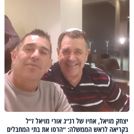
יצחק מויאל, אחיו של רנ״ג אורי מויאל ז״ל
בקריאה לראש הממשלה: ״הרסו את בתי המחבלים