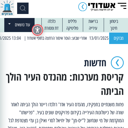
ביטחון
בריאות
פלילים
כלכלה
עוד נושאים
חינוך
עירייה
פוליטיקה
דת ומסורת
מבזקים
| 13:04 14/01/2025 עובדים בלילות: עבודות קרצוף וריבוד אספלט
חדשות
קריסת מערכות: מהנדס העיר הולך
הביתה
פחות משנתיים בתפקידו, מהנדס העיר אדר' רולנדו רייטר הולך הביתה לאחר
שורה של כישלונות העירייה בקידום פרויקטים שונים בעיר. "פרישתו"
המוקדמת של מי שנחשב ל"יס-מן" של יחיאל לסרי ואילן בן עדי מצטרפת לגל