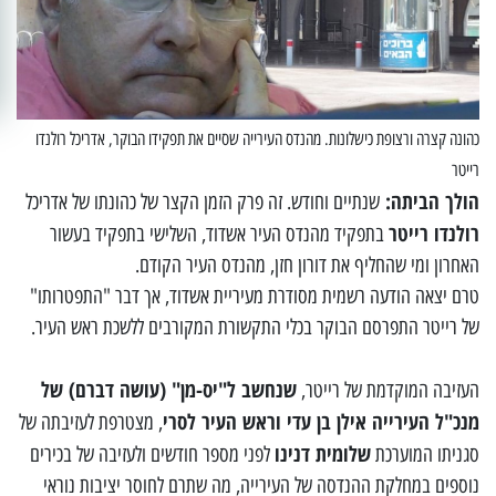
כהונה קצרה ורצופת כישלונות. מהנדס העירייה שסיים את תפקידו הבוקר, אדריכל רולנדו
רייטר
הולך הביתה:
שנתיים וחודש. זה פרק הזמן הקצר של כהונתו של אדריכל
רולנדו רייטר
בתפקיד מהנדס העיר אשדוד, השלישי בתפקיד בעשור
האחרון ומי שהחליף את דורון חזן, מהנדס העיר הקודם.
טרם יצאה הודעה רשמית מסודרת מעיריית אשדוד, אך דבר "התפטרותו"
של רייטר התפרסם הבוקר בכלי התקשורת המקורבים ללשכת ראש העיר.
שנחשב ל"יס-מן" (עושה דברם) של
העזיבה המוקדמת של רייטר,
מנכ"ל העירייה אילן בן עדי וראש העיר לסרי
, מצטרפת לעזיבתה של
שלומית דנינו
סגניתו המוערכת
לפני מספר חודשים ולעזיבה של בכירים
נוספים במחלקת ההנדסה של העירייה, מה שתרם לחוסר יציבות נוראי