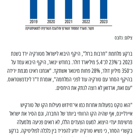
צילום: גלובס
ברקע מלחמת "חרבות ברזל", היקף היבוא לישראל מטורקיה ירד בשנת
2023 ב־23% לכ־5.4 מיליארד דולר. בחודש ינואר, היקף היבוא עמד על
כ־350 מיליון דולר, 28% פחות מינואר אשתקד. "אנחנו ראינו מגמת ירידה
בהיקף הסחר עם טורקיה עוד לפני המלחמה", אומרת ד"ר לינדנשטראוס.
"עם זאת, ארדואן לא רוצה לנתק את היחסים.
"הוא נוקט בפעולות אחרות כמו אי־חידוש פעילות הקו של טורקיש
איירליינס, אף שהיה הקו הרווחי ביותר של החברה, וגם הסיר את ישראל
מרשימת יעדי היצוא. למעט הצעדים הללו, לא רואים פגיעה מלמעלה
בקשרי הסחר, כי נשיא טורקיה יודע להפריד בין כלכלה לפוליטיקה. ברקע