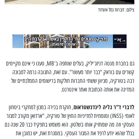
צילום: דוברות נמל אשדוד
גם בחברת מנטה דניזג'יליק, בעלים שותפה ב־MB, טענו כי אינם מקיימים
קשרים עם בוראק "כבר יותר מעשור". עם זאת, התגובה גרמה למבוכה
רבה בטורקיה, מכיוון ששתי החברות חולקות ברישומים הממלכתיים של
המדינה את אותה הכתובת ואתר אינטרנט.
לדברי ד"ר גליה לינדנשטראוס
, חוקרת בכירה במכון למחקרי ביטחון
לאומי (INSS) ומומחית למדיניות החוץ של טורקיה, "ארדואן מקורב למגזר
העסקי וזה מה שמחזיק אותו בשלטון. הוא משמש בתפקיד כבר 20 שנה גם
בגלל שהוא יודע לרפד את המגזר העסקי. במסגרת זאת, יש כמובן את