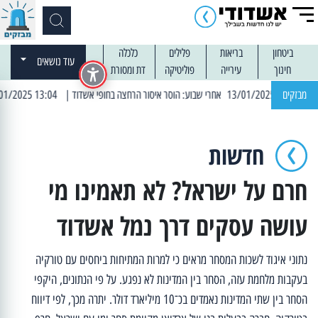
ביטחון
בריאות
פלילים
כלכלה
עוד נושאים
חינוך
עירייה
פוליטיקה
דת ומסורת
מבזקים
| 13:04 14/01/2025 עובדים בלילות: עבודות קרצוף וריבוד אספלט
חדשות
חרם על ישראל? לא תאמינו מי
עושה עסקים דרך נמל אשדוד
נתוני איגוד לשכות המסחר מראים כי למרות המתיחות ביחסים עם טורקיה
בעקבות מלחמת עזה, הסחר בין המדינות לא נפגע. על פי הנתונים, היקפי
הסחר בין שתי המדינות נאמדים בכ־10 מיליארד דולר. יתרה מכך, לפי דיווח