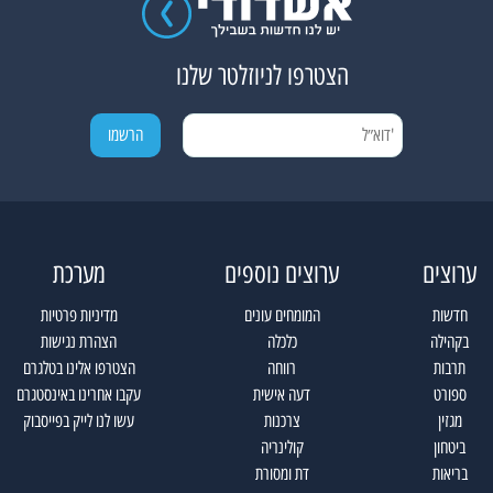
הצטרפו לניוזלטר שלנו
ערוצים
ערוצים נוספים
מערכת
חדשות
המומחים עונים
מדיניות פרטיות
בקהילה
כלכלה
הצהרת נגישות
תרבות
רווחה
הצטרפו אלינו בטלגרם
ספורט
דעה אישית
עקבו אחרינו באינסטגרם
מגזין
צרכנות
עשו לנו לייק בפייסבוק
ביטחון
קולינריה
בריאות
דת ומסורת