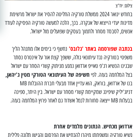
צילום: יח"צ
בחודש ינואר 2024 ממשלת טורקיה החליטה להסיר את ישראל מרשימת
מדינות יעדי הייצוא של אנקרה. בכך, הלכה למעשה טורקיה הפסיקה לעודד
אנשים, לסבסד מסחר ולתמוך בעסקים שפועלים מול ישראל.
בכתבה שפורסמה באתר 'גלובס'
נחשף כי בימים אלו מתנהל הליך
משפטי בטורקיה נגד עיתונאי גולה, ששפך קצת אור על אינטרס נסתר
שבגינו הנשיא רג'פ טאייפ ארדואן נמנע מניתוק קשרי הסחר עם ישראל
חשיפה של העיתונאי הטורקי מטין ג'יהאן,
בצל המלחמה בעזה. לפי
בנו של ארדואן, בוראק, הוא עדיין אחד מבעלי חברת ההובלות MB
דניזג'יליק שיפינג שמקיימת קשרי מסחר עם ישראל. בין היתר, ספינה
בבעלות MB ייצאה סחורות לנמל אשדוד גם לאחר פרוץ המלחמה בעזה.
ארדואן מכחיש. הנתונים מלמדים אחרת
נשיא טורקיה ומשפחתו מיהרו להכחיש את הפרסום והגישו תלונה פלילית