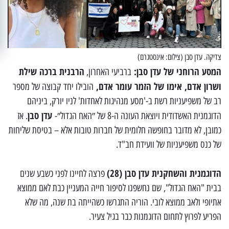
צדיקה. עדן סבן (צילום: אינסטגרם)
המסע הרוחני של עדן סבן:
הרבנית ברכה שילת
ברביעי האחרון,
ושרון אדם, אימו של הזמר עומר אדם,
הובילו יחד קבוצה של מספר
רב של משפיעניות רשת ב-'מסע מנהיגות לאחדות' לניו יורק, ביניהם
עדן סבן
הדוגמנית האשדודית ויוצאת העונה ה-8 של ״האח הגדול״-
. אז
כמובן, לא מדובר בחופשה חלומית של חברות טובות אלא – בטיסת שליחות
של כנס משפיעניות של וועידת חב"ד.
הדוגמנית והשחקנית עדן ס
בן (28)
פרצה לחיינו לפני כשבע שנים
בבית "האח הגדול", שם נחשפנו לסיפור חייה המעניין כבת לאם ממוצא
אתיופי ולאב ממוצא לובי. הוריה התגרשו כשהייתה בת שנה, מה שלא
הפריע לפרוץ לתחום הדוגמנות כבר בגיל צעיר.