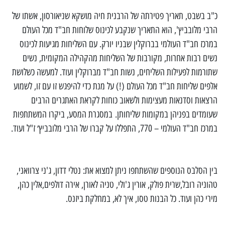
כ"ב בשבט, תאריך פטירתה של הרבנית חיה מושקא שניאורסון, אשתו של
הרבי מלובביץ', הוא התאריך שנקבע לכינוס שלוחות חב"ד מכל העולם
במרכז חב"ד העולמי בברוקלין שבניו יורק.
עם השליחות מגיעות לכינוס
נשים רבות אחרות, מקורבות של השליחות מהקהילה המקומית, נשים
שתורמות לפעילות השליחים, נשות חב"ד מברוקלין ועוד. למעשה
כשלושת
אלפים שליחות חב"ד מכל העולם (!) על מנת כדי להיפגש זו עם זו, לשמוע
הרצאות וסדנאות מעצימות ולשאוב כוחות לקראת האתגרים הרבים
שעומדים בפניהן במקומות שליחותן.
במסגרת המסע, ביקרו המשתתפות
במרכז חב"ד העולמי – 770, התפללו על קברו של הרבי מלובביץ׳ ז"ל ועוד.
בין הסלבס הנוספים שהשתתפו ניתן למצוא את: נטלי דדון, ג'ני צרוואני,
טהוניה רובל,שרית פולק, אורין ג'ולי, טניה לאורן, אירה דולפים,אלין כהן,
מירי כהן ועוד. כל הבנות טסו, איך לא, במחלקת ביזנס.