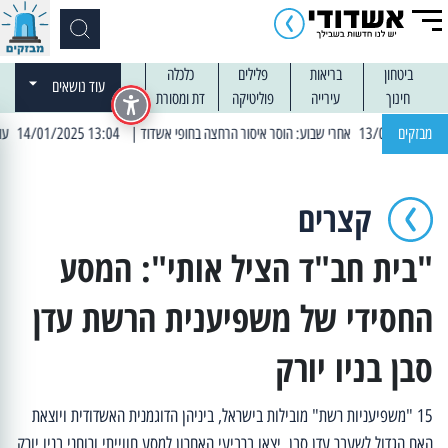
ביטחון
בריאות
פלילים
כלכלה
עוד נושאים
חינוך
עירייה
פוליטיקה
דת ומסורת
מבזקים
| 13:04 14/01/2025 עובדים בלילות: עבודות קרצוף וריבוד אספלט
קצרים
"בית חב"ד הציל אותי": המסע
החסידי של משפיענית הרשת עדן
סבן בניו יורק
15 "משפיעניות רשת" מובילות בישראל, ביניהן הדוגמנית האשדודית ויוצאת
האח הגדול לשעבר עדן סבן, יצאו ברביעי האחרון למסע חווייתי ורוחני בניו יורק