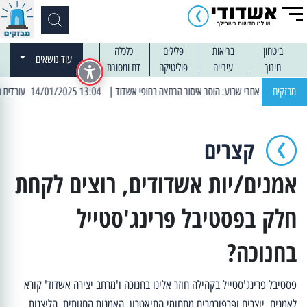
ביטחון
בריאות
פלילים
כלכלה
עוד נושאים
חינוך
עירייה
פוליטיקה
דת ומסורת
מבזקים
| 13:04 14/01/2025 עובדים בלילות: עבודות קרצוף וריבוד אספלט
קצרים
אמנים/יות אשדודים, רוצים לקחת
חלק בפסטיבל פרינג'סטייל
בחנוכה?
פסטיבל פרינג'סטייל בקהילה חוזר אלינו בחנוכה ו'מרחב יצירה אשדוד' קורא
לאמנים, יוצרים ופרפורמרים מתחומי התיאטרון, האמנות החזותית, הליצנות,