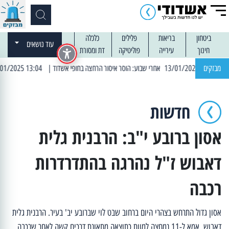
ביטחון
בריאות
פלילים
כלכלה
עוד נושאים
חינוך
עירייה
פוליטיקה
דת ומסורת
מבזקים
| 13:04 14/01/2025 עובדים בלילות: עבודות קרצוף וריבוד אספלט
חדשות
אסון ברובע י"ב: הרבנית גלית
דאבוש ז"ל נהרגה בהתדרדרות
רכבה
אסון גדול התרחש בצהרי היום ברחוב שבט לוי שברובע יב' בעיר. הרבנית גלית
דאבוש, אמא ל-11 נמחצה למוות כתוצאה מתאונת דרכים קשה לאחר שרכבה