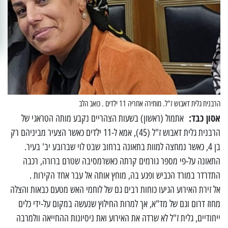
הרבנית גלית דאבוש ז"ל. מותירה אחריה 11 ילדים . כואב הלב
אסון כבד:
אתמול (ראשון) בשעות הצהריים נקבע מותה הטראגי של
הרבנית גלית דאבוש ז"ל (45), אמא ל-11 ילדים כאשר הצעיר מביניהם רק
בן 4, כאשר נמחצה למוות בתאונה ברחוב שבט לוי שברובע יב' בעיר.
התאונה על-פי מספר גורמים קרתה כאשרמסיבה שטרם ברורה, רכבה
התדרדר במורד הכביש ופגע בה, מוחץ אותה אל עבר אחד הקירות .
אל זירת האירוע הגיעו כוחות רבים גם של לוחמי האש מטעם כבאות והצלה
מחוז דרום וגם של מד"א, אך למרות החילוץ שנעשה במקום על-ידי כלים
ייחודיים, גלית ז"ל לא שרדה את האירוע ואת ניסיונות ההחייאה וולמרבה