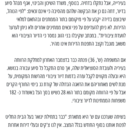
בעירייה, אבל נתקלו בדחיה. בנוסף, משרד השיכון והבינוי, אגף מנהל סיוע
בדיור, דחה גם כן את הבקשה שלהם מהסיבה כי אינם זכאים: "לפי הנוהל,
שיבוצם בדירה יקבע על פי מיקומם בתור הממתנים ובהתאם למלאי
הדירות. לא ניתן להעדיפם על פני זכאים ממתינים אחרים ולא ניתן לערער
לוועדת ציבורית". במכתב שקיבלו בני הזוג נמסר כי הדיור הציבורי הוא
משאב מוגבל וקצב התפנות הדירות אינו מהיר.
אם המשפחה (ש', 36) פנתה כבר בדצמבר האחרון למחלקת הרווחה
בעיריה ולעובדת הסוציאלית שלה, אך טרם התקבל כל סיוע עבורה בנושא.
היא ובעלה מקווים לקבל עזרה בדמות דיור ציבורי מהרשות המקומית, על
מנת לשים מאחוריהם את הדאגה הגדולה של קורת גג בימי החורף הקרים
אבל על פי הרווחה מקומם בתור הוא 28 כשיש בסך הכל באשדוד כ- 182
משפחות הממתינות לדיור ציבורי.
בשיחה שערכנו עם ש' היא מתארת: "כבר בתחילת ינואר בעל הבית החליט
לפנות אותנו בסוף החודש בגלל המצב. אין לנו צ'קים ובעלי דירות אחרות