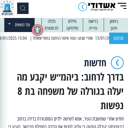
ביטחון
בריאות
פלילים
כלכלה
עוד נושאים
חינוך
עירייה
פוליטיקה
דת ומסורת
מבזקים
| 13:04 14/01/2025 עובדים בלילות: עבודות קרצוף וריבוד אספלט
חדשות
בדרך לרחוב: ביהמ״ש יקבע מה
יעלה בגורלה של משפחה בת 8
נפשות
חודש אחרי שתושבת העיר, אמא לשישה ילדים המתגוררת בדירה ברחוב
ז'בוטינסקי קיבלה הודעה כי עליה לפנות את הדירה בתחילת פברואר, נקבע כי