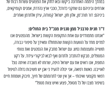
במהלך היממה האחרונה ביקשו ובאו לחזק את הפצועים עשרות רבות של
אזרחים וביניהם גם שחקני כדורגל, כוכבי ארץ נהדרת, אמנים וקומיקאים,
ביניהם: דור תורג'מן, אלון חזן, ישראל קטורזה, עידן אלתרמן ואחרים.
ד"ר חגית סרבגיל ממן סגנית מנכ"ל בית החולים:
"אנחנו מתמודדים עם אחת התקופות הקשות בישראל. מהנפגעים אנו
למדים מחד על הזוועות הקשות שהתחוללו ומאידך על סיפורי גבורה,
תושייה ותעצומות נפש. עם ישראל מחבק את הנפגעים ואת צוותי
המטפלים, מבקש להתנדב ולתרום ואף לבוא לביקורי עידוד. על רקע
התופת, אנו רואים את עם ישראל היפה, שרוחו לא נשברה ואיתה נוכל
לאוייבנו. כאשת רפואה, אני יכולה להעיד כי אכן יש חשיבות גדולה לטיפול
רפואי מקצועי ואיכותי – אך אין שני לתרומתם של חיוך, חיבוק ושמחת חיים
בשיפור מצבו של כל מטופל, פצוע ואיש צוות מטפל"