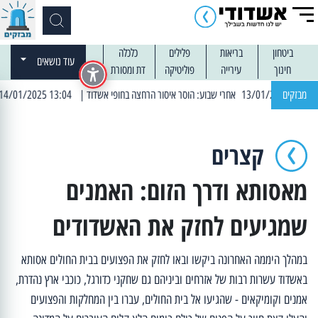
ביטחון
בריאות
פלילים
כלכלה
עוד נושאים
חינוך
עירייה
פוליטיקה
דת ומסורת
מבזקים
| 13:04 14/01/2025 עובדים בלילות: עבודות קרצוף וריבוד אספלט
קצרים
מאסותא ודרך הזום: האמנים
שמגיעים לחזק את האשדודים
במהלך היממה האחרונה ביקשו ובאו לחזק את הפצועים בבית החולים אסותא
באשדוד עשרות רבות של אזרחים וביניהם גם שחקני כדורגל, כוכבי ארץ נהדרת,
אמנים וקומיקאים - שהגיעו אל בית החולים, עברו בין המחלקות והפצועים