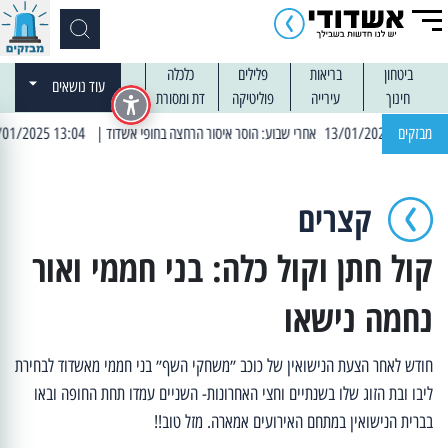
ביטחון
בריאות
פלילים
כלכלה
עוד נושאים
חינוך
עירייה
פוליטיקה
דת ומסורת
מבזקים
| 13:04 14/01/2025 עובדים בלילות: עבודות קרצוף וריבוד אספלט
קצרים
קול חתן וקול כלה: בני חממי ואור
נחמה נישאו
חודש לאחר הצעת הנישואין של כוכב ״משחקי השף״ בני חממי מאשדוד לבחירת
ליבו ובת הזוג שלו בשנתיים וחצי האחרונות- השניים עמדו תחת החופה ובאו
בברית הנישואין במתחם האירועים אמארה. מזל טוב!!