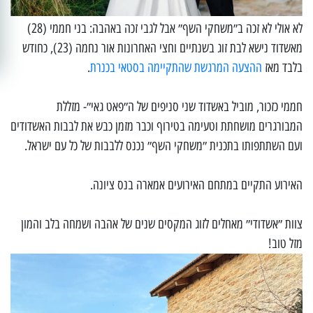
לא אולי לא זכה ב״משחקי השף״ אבל לגבי זכה באהבה: בני חממי (28)
מאשדוד נישא לבת זוג בשנתיים וחצי האחרונות אור נחמה (23), כחודש
בלבד מאז
ההצעה המרגשת שהתקיימה בסטאי בכנרת
.
חממי כזכור, מוביל באשדוד שני סניפים של ה״פאט גאי״- מזללת
המבורגרים מושחתת וטעימה בטירוף וכבר מזמן כבש את לבבות האשדודים
ועם השתתפותו בתכנית ״משחקי השף״ נכנס ללבבות של כל עם ישראל.
האירוע התקיים במתחם האירועים אמארה בנס ציונה.
צוות ״אשדודי״ מאחלים לזוג המקסים שנים של אהבה ושמחה בלב והמון
מזל טוב!