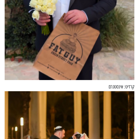
קרדיט: אינסטגרם