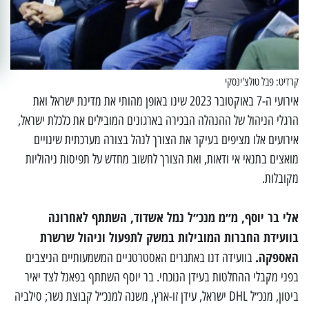
קרדיט: פבל טולצ'ינסקי
אירועי ה-7 באוקטובר 2023 שינו באופן מהותי את מדינת ישראל ואת
הרגלי הניהול של ההנהלה הבכירה בארגונים המובילים את כלכלת ישראל,
אירועים אלו מציפים בעיקר את הצורך לנהל בצורה מערכתית שינויים
מואצים בתנאי אי ודאות, ואת הצורך לחשוב מחדש על תפיסות ניהוליות
מקובלות.
אלי בר יוסף, מ״מ מנכ״ל נמל אשדוד, השתתף לאחרונה
בוועידת החברות המובילות במשק לתפעול וניהול שרשרת
האספקה.
בוועידה דנו באתגרים האסטרטגיים המשמעותיים הניצבים
בפני מקבלי ההחלטות בעידן הנוכחי. בר יוסף השתתף בפאנל לצד יאיר
ביטון, מנכ״ל DHL ישראל, עידן זו-ארץ, משנה למנכ״ל קבוצת נשר; סילביה