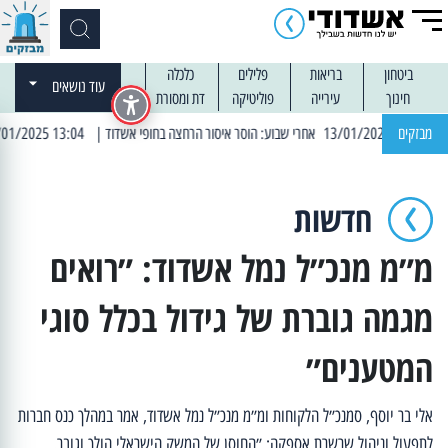
ביטחון
בריאות
פלילים
כלכלה
עוד נושאים
חינוך
עירייה
פוליטיקה
דת ומסורת
מבזקים
| 13:04 14/01/2025 עובדים בלילות: עבודות קרצוף וריבוד אספלט
חדשות
מ״מ מנכ״ל נמל אשדוד: ״רואים
מגמה גוברת של גידול בכלל סוגי
המטענים״
אלי בר יוסף, סמנכ״ל הלקוחות ומ״מ מנכ״ל נמל אשדוד, אמר במהלך כנס חברות
לתפעול וניהול שרשרת אספקה: ״החוסן של המשק הישראלי הולך וגובר.