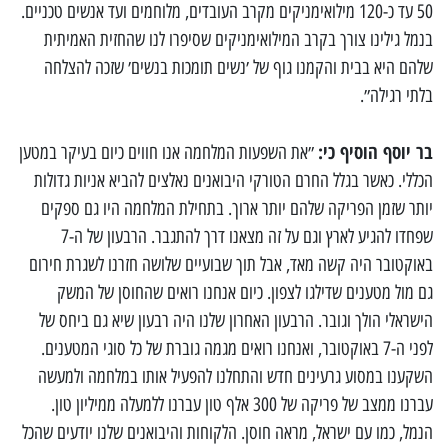
50 עד כ-120 מילואימניקים מקרב העובדים, מלוחמים ועד אנשים טכניים.
בנמל גילינו צורך בקרב המילואימניקים שסיפרו לנו שהחזית האמיתית
שלהם היא בבית והקמנו גוף של ׳נשים תומכות בנשים׳ שזכה להצלחה
בלתי רגילה״.
בר יוסף הוסיף כי:
״את השפעות המלחמה אנו חווים כיום בעיקר במטען
הכללי. כאשר בגלל החרם הטורקי היבואנים נאלצים להביא אניות גדולות
יותר שזמן הפריקה שלהם יותר ארוך. בתחילת המלחמה היו גם ספקים
שפחדו להגיע לארץ וגם על זה מצאנו דרך להתגבר. הרבעון של ה-7
באוקטובר היה קשה מאד, אבל תוך שבועיים שלושה חזרנו לשגרת חירום
גם מול מטענים שדילגו לצפון. כיום אנחנו רואים שהחוסן של המשק
הישראלי הולך וגובר. הרבעון האחרון שלנו היה רבעון שיא גם ביחס של
לפני ה-7 באוקטובר, ואנחנו רואים מגמה גוברת של כל סוגי המטענים.
השקענו במסוע גרעינים חדש והתחלנו להפעיל אותו במלחמה ולמעשה
עברנו ממצב של פריקה של 300 אלף טון עברנו ללמעלה ממיליון טון.
הנמל, כמו עם ישראל, מראה חוסן. הלקוחות והיבואנים שלנו יודעים שהכל