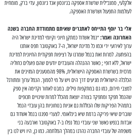
אלקלעי, סמנכ״לית שרשרת אספקה בג׳ונסון אנד ג׳ונסון, עדי ברק, מומחית
לעולמות התפעול ושרשרת האספקה.
אלי בר יוסף התייחס לאתגרים שאיתם מתמודדת החברה בשנה
האחרונה ואמר:
״נמל אשדוד כמתקן חיוני וקיומי למדינת ישראל היה
ערוך לאירועי ירי וכמו כל מדינת ישראל, ה-7 באוקטובר תפס אותנו
בהפתעה. למרות זאת בנמל שמרנו על רציפות תפקודית החיונית למדינת
ישראל, ללא דופי ; כאשר ההנהלה והעובדים יודעים שהם פועלים כחוליה
מרכזית בשרשרת האספקה הישראלית, 98% מהמטענים המזינים את
הכלכלה הישראלית מגיעים דרך הים ויש על מי לסמוך. הנמל ערוך ומתורגל
למצבי חירום, כמו גם במתקפות טילים. במבט לאחור וקדימה אין ספק
שהנמל תפקד ומתפקד בצורה יוצאת מהכלל למרות שינויים תכופים
בתמהיל הפריקות שלו הכוללות גם אניות בטחוניות בהן עובדי הנמל
שוברים שיאי פריקה ברמת שיא בינלאומי. לצערי ספגנו בנמל אשדוד גם
אבדות בנפש כאשר שני עובדי נמל נפלו ב-7 באוקטובר וארבעה בני
משפחה של עובדי החברה נהרגו במהלך המלחמה. כמו כן, היו ויש לנו בין