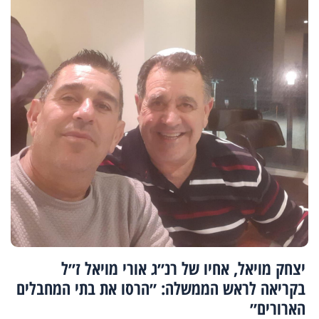
יצחק מויאל, אחיו של רנ״ג אורי מויאל ז״ל
בקריאה לראש הממשלה: ״הרסו את בתי המחבלים
הארורים״