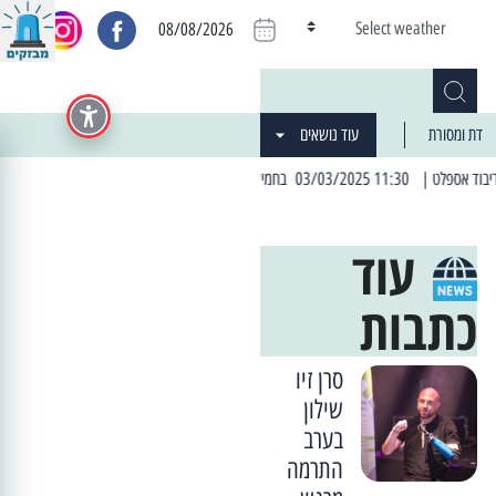
Select weather
08/08/2026
דת ומסורת
עוד נושאים
| 11:30 03/03/2025 בחמישי הקרוב: הרחובות בהם תהיה הפסקת חשמל יזומה
| 06:19 25/03/2024 "מה חדש בעיר": המדור שבו תתעדכנו על כל מה ש... חדש
עוד
כתבות
סרן זיו
שילון
בערב
התרמה