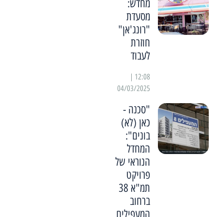
מחדש:
מסעדת
"רונג'אן"
חוזרת
לעבוד
12:08 |
04/03/2025
"סכנה -
כאן (לא)
בונים":
המחדל
הנוראי של
פרויקט
תמ"א 38
ברחוב
המעפילים