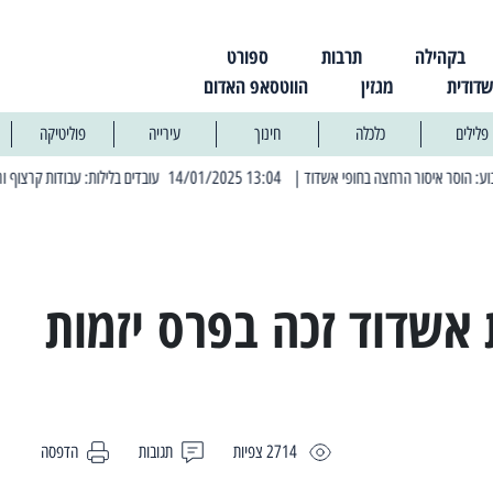
בקהילה
תרבות
ספורט
שדודית
מגזין
הווטסאפ האדום
פלילים
כלכלה
חינוך
עירייה
פוליטיקה
| 13:04 14/01/2025 עובדים בלילות: עבודות קרצוף וריבוד אספלט
 אשדוד זכה בפרס יזמות
2714 צפיות
תגובות
הדפסה