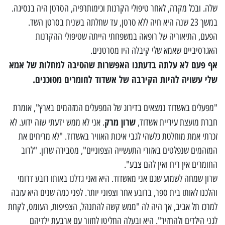
שלה. ובכל מקרה, לאחר טיפולי הקרנות וכימותרפיה, הסרטן היה בנסיגה.
במשך 23 שנה היא חיה ללא סרטן, עד שחלתה בשנית בסרטן השד.
הפעם, התיאוריה של רופאה במשפחתי הייתה שטיפולי ההקרנות
האגרסיביים שאמא שלי קיבלה היו מסרטנים.
אף פעם לא עלתה בדעתנו האפשרות שהסיבה למחלות של אמא
שלי עשויה להיות הקירבה של אשדוד לחומרים מסוכנים
.
"מפעלים באשדוד נמצאים בדירוג של המפעלים המזהמים בארץ", אומרת
שרון מרק
חברת מועצת עיריית אשדוד,
. אני לא ממש ידעתי שזה ידוע. לא
זכרתי אמת מוחלטת כלשהי לגבי איכות האוויר באשדוד. "לא מריחים את
המזהמים שנפלטים באזורי התעשייה הצפוניים", מסבירה שרון. "לרוב
החומרים אין ריח ואין להם צבע".
שרון שמחה לשמוע שגם אני מאשדוד. היא ואני גדלנו באותו רובע דרומי
והלכנו לאותו בית ספר, ברובע אחר וצפוני יותר. לפני כמה שנים היא עזבה
למרכז תל אביב, אך היה לה "ממש קשה להתנהל, הצפיפות, העומס, לקחת
לגני הילדים ולהחזיר". היא ובעלה החליטו לחזור עם ארבעת ילדיהם