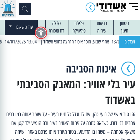
ביטחון
בריאות
פלילים
כלכלה
עוד נושאים
חינוך
עירייה
פוליטיקה
דת ומסורת
מבזקים
| 13:04 14/01/2025 עובדים בלילות: עבודות קרצוף וריבוד אספלט
איכות הסביבה
עיר בלי אוויר: המאבק הסביבתי
באשדוד
זהו טור אישי של רועי כהן, שנולד וגדל כל חייו בעיר - עד שעזב אותה כמו רבים
אחרים בני דורו. כשראה כתבה על זיהום האוויר בעיר ובה הופיע ילד קטן עם
משאף אסתמה – משהו בו הזדעזע. בטור מיוחד אותו פרסם באתר "שיחה