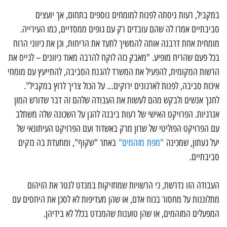
במקביל, רעות ניסתה לפנות למומחים נוספים בתחום, אך יועצים
סביבתיים אמרו לה שהם עובדים רק עם גופים ממסדיים, כמו העירייה.
מומחית אחת דרבנה אותה להמשיך לתעד את הריחות, וכן את כיווני הרוח
בכל פעם שהריח מופיע. "מאבק כזה לוקח להרבה מאוד כיוונים – לגייס את
הרשות המקומית, להפעיל את המשרד להגנת הסביבה, להתייעץ עם מומחי
איכות סביבה, לפנות לארגונים ירוקים… על הכול צריך לרוץ במקביל".
לחנך אנשים ולבקש מהם לעשות את העבודה שלהם זה דבר שדורש המון
אנרגיות. הפרויקט האישי של רעות ביבנה להגן על השכונה שלה משתלב
עם הפרויקט הפוליטי של שרון מרק באשדוד ועם הפרויקט העיתונאי של
יעל געתון, שמכינה
"
מפת
מזהמים
"
באתר "שקוף", ומתעדת בה נזקים
סביבתיים.
העבודה הזו נדרשת, כי הרשויות שמחזיקות במנדט לנטר את הזיהום
מתלוננות על מחסור בכוח אדם, או שהן מעדיפות לא לסכן את היחסים עם
המפעלים המזהמים, או שהן טוענות שהמנדט בכלל לא בידיהן.