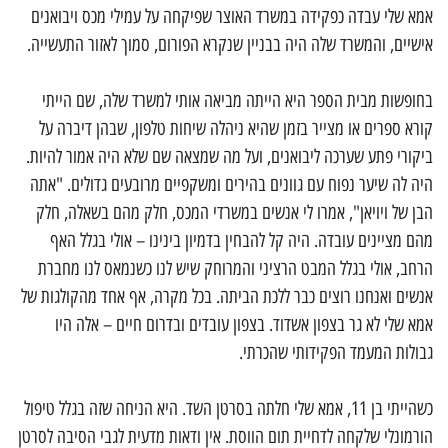
אמא שלי עבדה כפקידה במשרד האוצר שפיקחה על עמילי מכס ויבואנים
אישיים, והמשרד שלה היה בבניין שנקרא הפורום, סמוך לאזור התעשייה.
בחופשות מבית הספר היא הייתה מביאה אותי למשרד שלה, שם הייתי
קורא ספרים או מצייר בזמן שהיא ניהלה שיחות טלפון, שבהן דיברה על
ביקורי פתע שערכה ליבואנים, ועל מה שמצאה שם שלא היה אמור להיות.
היה לה שיער נפוח עם גוונים בהירים ומשקפיים מרובעים גדולים. "אתה
הבן של ויויאן", אמרו לי אנשים במשרדי המכס, חלק מהם בשאלה, חלק
מהם מציינים עובדה. היה קל להבחין בדמיון בינינו – אולי בגלל האף
הרחב, אולי בגלל המבט הרציני והמרוחק שיש לנו כשנמאס לנו מחברת
אנשים ואנחנו רוצים כבר ללכת הביתה. בכל מקרה, אף אחד מהקולגות של
אמא שלי לא גר בצפון אשדוד. בצפון עובדים ובדרום חיים – אלה היו
גבולות המעמד הפקידותי שהכרתי.
כשהייתי בן 11, אמא שלי חלתה בסרטן השד. היא הניחה שזה בגלל טיפול
הורמונלי שלקחה לדחיית תום הווסת. אין ודאות מדעית לגבי הסיבה לסרטן