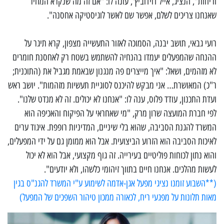
וריחות", הנציג, אייל דוידוביץ', עונה לו: "אם זה מה שנקרא המחיר
שאנחנו צריכים לשלם, אפשר שם לאשר לוגיסטיקה אחסנה".
רועי גבאי, תושב יבנה, הסמוכה לאזור התעשייה מצפון, קרא תיגר על
ההנחה שהמפעלים יעמדו בהנחיה להשתמש בשטח רק לאחסנת חומרים
לא מזהמים, ושאל: "איך מייצרים פה מנגנון שבאמת מגביל את (התוכנית;
ר"כ) המאושרת… אני מבקש להיכנס לסוגיית תעשיות מזהמות". יושב ראש
ועדת התכנון, עודד פלוס, ענה לו: "אנחנו לא יכולים. זה לא מנדט שלנו".
לפי חברת המועצה שרון מרק, "מי שאחראי על הפיקוח והאכיפה הוא
המשרד להגנת הסביבה, שהוא בלי שיניים, המדיניות רופפת. איגוד ערים
לאיכות הסביבה הוא הזרוע הביצועית. אבל הוא ממומן גם על ידי המפעלים,
והוא נתון לכוחות פוליטיים בעירייה. זה גוף מקצועי, אבל הוא לא יכול
לעשות מהלכים. אנחנו חיים בתווך זיהומי כלשהו, ולא יודעים".
(**השבוע זומנו נציגי מפעל אגן-אדמה לשימוע ע"י המשרד להגנ"ס בגין
מאות תלונות על מפגעי ריח, לכאורה ממכון טיהור השפכים של המפעל)