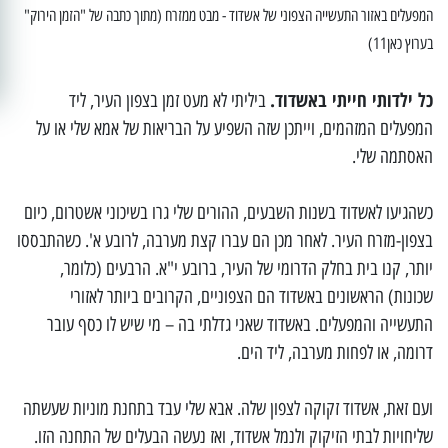
המפעלים באזור התעשייה הצפוני של אשדוד - מבט ממזרח (מתוך כתבה של "הזמן הירוק"
בערוץ כאן11)
כל ילדותי חייתי באשדוד.
ביליתי לא מעט זמן בצפון העיר, ליד
המפעלים המזהמים, וייתכן שזה השפיע על הבריאות של אמא שלי או על
האסתמה שלי.
כשהגיעו לאשדוד בשנות השבעים, ההורים שלי גרו בשיכוני אשטרום, כיום
בצפון-מזרח העיר. לאחר מכן הם עברו קצת מערבה, לרובע א'. כשהתבססו
יותר, קנו בית בחלק הדרומי של העיר, ברובע י"א. הרבעים (כלומר,
שכונות) הראשונים באשדוד הם הצפוניים, הקרובים ביותר לאזורי
התעשייה והמפעלים. באשדוד שאני גדלתי בה – מי שיש לו כסף עובר
דרומה, או לפחות מערבה, ליד הים.
ועם זאת, אשדוד זקוקה לצפון שלה. אבא שלי עבד בתחנת מוניות שעשתה
שליחויות לבתי הזיקוק ולנמל אשדוד, ואז נעשה הבעלים של התחנה הזו.