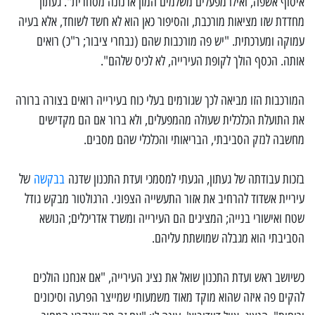
איסוף אשפה, ואילו מפעלים משלמים המון ארנונה מסחרית". געתון
מחדדת שזו מציאות מורכבת, והסיפור כאן הוא לא חשד לשוחד, אלא בעיה
עמוקה ומערכתית. "יש פה מורכבות שהם (נבחרי ציבור; ר"כ) רואים
אותה. הכסף הולך לקופת העירייה, לא לכיס שלהם".
המורכבות הזו מביאה לכך שגורמים בעלי כוח בעירייה רואים בצורה ברורה
את התועלת הכלכלית שעולה מהמפעלים, ולא ברור אם הם מקדישים
מחשבה לנזק הסביבתי, הבריאותי והכלכלי שהם מסבים.
בזכות עבודתה של געתון, הגעתי למסמכי ועדת התכנון שדנה
בבקשה
של
עיריית אשדוד להרחיב את אזור התעשייה הצפוני. הרגולטור מבקש גודל
שטח ואישורי בנייה; המציגים הם העירייה ומשרד אדריכלים; הנושא
הסביבתי הוא מגבלה שמושתת עליהם.
כשיושב ראש ועדת התכנון שואל את נציג העירייה, "אם אנחנו הולכים
להקים פה איזה שהוא מוקד מאוד משמעותי שמייצר הפרעה וסיכונים