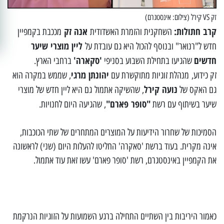
זק VS קירל (צילום: אינסטגרם)
קרב חתולות:
אנה זק
השחקנית והזמרת האשדודית
מככבת בקמפיין
ליין מוצרי שיער
חדש ל"רנואר" ובנוסף להכול היא גם עובדת על
חדשים
'סקארה'
שהגיעו בתחילת השבוע בסניפי
ברחבי הארץ.
יהונתן מרגי
זק כידוע, מנהלת זוגיות מתוקשרת עם
, שממש במקרה הוא
נועה קירל
גם האקס של
, שהשיקה אתמול
גם היא ליין חדש של מוצרי
"סופר פארם"
שיער בשיתוף עם רשת
, שהגיעה היום לחנויות.
הסמיכות של שחרור הידיעות על המוצרים המתחרים של שתי הכוכבות,
אינה מקרית. בעוד ברשת 'סאקרה' החליטו להעלות היום (שני) לראשונה
את הקמפיין באינסטגרם, רשת 'סופר פארם' עשו זאת עוד אתמול.
כאמור היריבות בין השתיים התחילה ברגע השמועות על הזוגיות הנרקמת