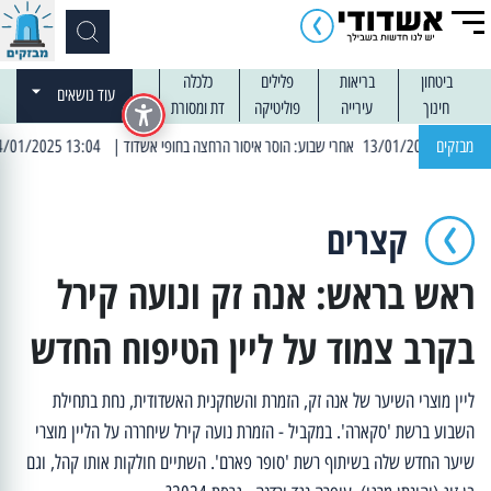
ביטחון
בריאות
פלילים
כלכלה
עוד נושאים
חינוך
עירייה
פוליטיקה
דת ומסורת
מבזקים
| 13:04 14/01/2025 עובדים בלילות: עבודות קרצוף וריבוד אספלט
קצרים
ראש בראש: אנה זק ונועה קירל
בקרב צמוד על ליין הטיפוח החדש
ליין מוצרי השיער של אנה זק, הזמרת והשחקנית האשדודית, נחת בתחילת
השבוע ברשת 'סקארה'. במקביל - הזמרת נועה קירל שיחררה על הליין מוצרי
שיער החדש שלה בשיתוף רשת 'סופר פארם'. השתיים חולקות אותו קהל, וגם