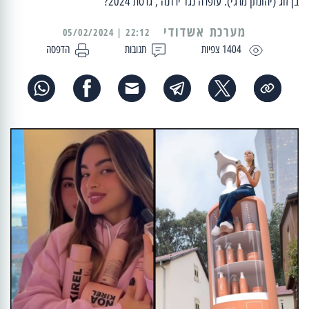
בן זוג (יהונתן מרגי). עופרה נגד ירדנה , גרסת 2024?
מערכת אשדודי
22:12 | 05/02/2024
1404 צפיות
תגובות
הדפסה