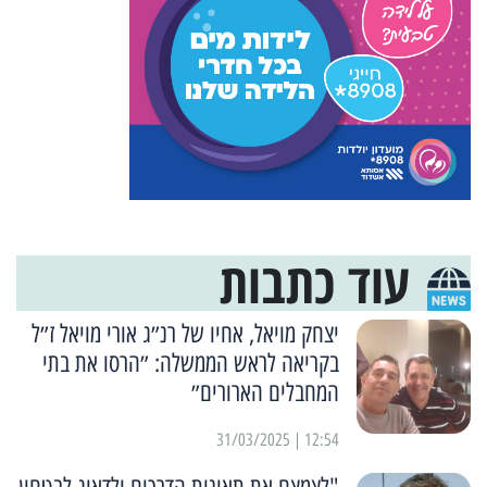
עוד כתבות
יצחק מויאל, אחיו של רנ״ג אורי מויאל ז״ל
בקריאה לראש הממשלה: ״הרסו את בתי
המחבלים הארורים״
12:54 | 31/03/2025
"לצמצם את תאונות הדרכים ולדאוג לבטחון