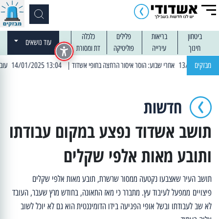
ביטחון
בריאות
פלילים
כלכלה
עוד נושאים
חינוך
עירייה
פוליטיקה
דת ומסורת
מבזקים
| 13:04 14/01/2025 עובדים בלילות: עבודות קרצוף וריבוד אספלט
חדשות
תושב אשדוד נפצע במקום עבודתו
ותובע מאות אלפי שקלים
תושב העיר שאצבעו נקטעה ממסור שרשרת, תובע מאות אלפי שקלים
פיצויים ממפעל לעיבוד עץ. מתברר כי מאז התאונה, בחודש מרץ שעבר, העובד
לא שב לעבודתו ובשל אופי הפגיעה בידו הדומיננטית הוא גם לא יוכל לשוב