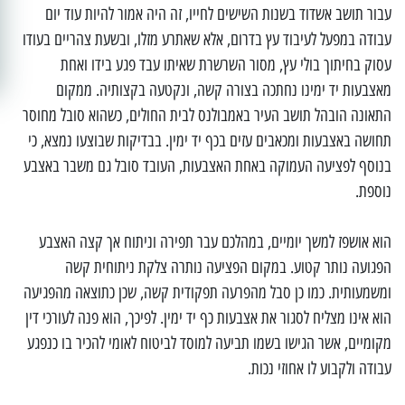
עבור תושב אשדוד בשנות השישים לחייו, זה היה אמור להיות עוד יום
עבודה במפעל לעיבוד עץ בדרום, אלא שאתרע מזלו, ובשעת צהריים בעודו
עסוק בחיתוך בולי עץ, מסור השרשרת שאיתו עבד פגע בידו ואחת
מאצבעות יד ימינו נחתכה בצורה קשה, ונקטעה בקצותיה. ממקום
התאונה הובהל תושב העיר באמבולנס לבית החולים, כשהוא סובל מחוסר
תחושה באצבעות ומכאבים עזים בכף יד ימין. בבדיקות שבוצעו נמצא, כי
בנוסף לפציעה העמוקה באחת האצבעות, העובד סובל גם משבר באצבע
נוספת.
הוא אושפז למשך יומיים, במהלכם עבר תפירה וניתוח אך קצה האצבע
הפגועה נותר קטוע. במקום הפציעה נותרה צלקת ניתוחית קשה
ומשמעותית. כמו כן סבל מהפרעה תפקודית קשה, שכן כתוצאה מהפגיעה
הוא אינו מצליח לסגור את אצבעות כף יד ימין. לפיכך, הוא פנה לעורכי דין
מקומיים, אשר הגישו בשמו תביעה למוסד לביטוח לאומי להכיר בו כנפגע
עבודה ולקבוע לו אחוזי נכות.