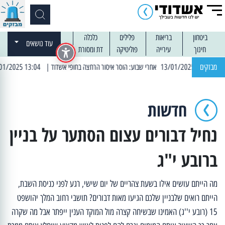
ביטחון
בריאות
פלילים
כלכלה
עוד נושאים
חינוך
עירייה
פוליטיקה
דת ומסורת
מבזקים
| 13:04 14/01/2025 עובדים בלילות: עבודות קרצוף וריבוד אספלט
חדשות
נחיל דבורים עצום הסתער על בניין
ברובע י"ג
מה הייתם עושים אילו בשעת צהריים של יום שישי, רגע לפני כניסת השבת,
הייתם רואים שלבניין שלכם הגיעו מאות דבורים? תושבי רחוב המלך יהושפט
15 (רובע י''ג) האמינו שבשיחה קצרה מול המוקד הענין ייפתר אבל מה שקרה