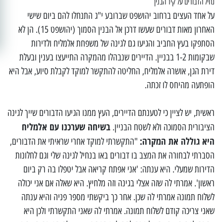
נחיל הדבורים על קיר הבנין
על אחד העצים ברחוב יהושפט שברובע י"ג התנחלו להם ביום שישי
האחרון מאות דבורים שעשו דרכן אל הבנין הסמוך (יהושפט 15). הן לא
הסתפקו בעץ החביב והגיעו גם לגינה של משפחת אלמליח ולדירות
שבקומות 1-2 בבניין. הדיירים שנבהלו מהמקרה התייעצו בענין ובעלת
דירת הגן, אושרה אלמליח, החליטה להתקשר למוקד לקבלת סיוע, אבל היא
הופתעה מהיחס לו זכתה.
ראשית, יש לציין כי לטענתם הדיירים, העץ ממנו הגיעו הדבורים שייך לגינה
בשיחה שערכנו עם אלמליח
הציבורית הסמוכה ולא לשטח הבניין.
היא גוללה את המקרה:
"התקשרתי למוקד אחרי שראיתי את הדבורים,
הסברתי לבחורה את המצב בו דבורים באו בנחיל לגינה שלי וגם לחלונות
הדירות שמעלי. היא ענתה: 'אני אפתח קריאה אבל יטפלו בה רק ביום
ראשון'. אמרתי לה שזה אצלי בגינה וזה מלחיץ. היא שאלה אם אני יכולה
לשלוח תמונה אמרתי לה שכן. אחר כך ביקשתי מספר פניה והיא ענתה
שאני צריכה קודם לשלוח תמונה. אמרתי לה שאני התקשרתי ולכן היא