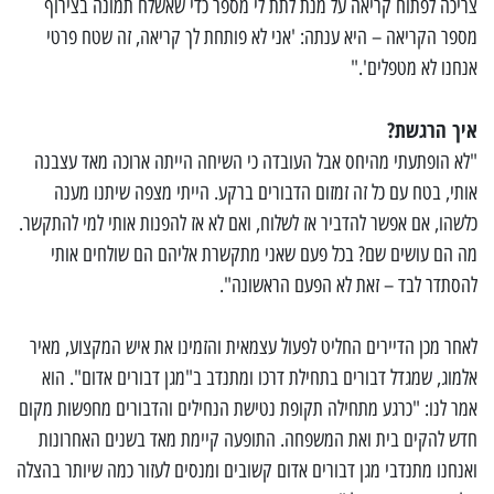
צריכה לפתוח קריאה על מנת לתת לי מספר כדי שאשלח תמונה בצירוף
מספר הקריאה – היא ענתה: 'אני לא פותחת לך קריאה, זה שטח פרטי
אנחנו לא מטפלים'."
איך הרגשת?
"לא הופתעתי מהיחס אבל העובדה כי השיחה הייתה ארוכה מאד עצבנה
אותי, בטח עם כל זה זמזום הדבורים ברקע. הייתי מצפה שיתנו מענה
כלשהו, אם אפשר להדביר אז לשלוח, ואם לא אז להפנות אותי למי להתקשר.
מה הם עושים שם? בכל פעם שאני מתקשרת אליהם הם שולחים אותי
להסתדר לבד – זאת לא הפעם הראשונה".
לאחר מכן הדיירים החליט לפעול עצמאית והזמינו את איש המקצוע, מאיר
אלמוג, שמגדל דבורים בתחילת דרכו ומתנדב ב"מגן דבורים אדום". הוא
אמר לנו: "כרגע מתחילה תקופת נטישת הנחילים והדבורים מחפשות מקום
חדש להקים בית ואת המשפחה. התופעה קיימת מאד בשנים האחרונות
ואנחנו מתנדבי מגן דבורים אדום קשובים ומנסים לעזור כמה שיותר בהצלה