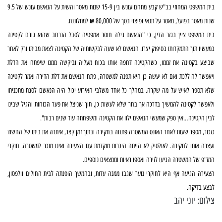
בית המשפט המחוזי בב"ש קבע מתחם עונש בין 15-9 שנות מאסר והשית על הנאשם עונש של 9.5
שנות מאסר בפועל, מאסר על תנאי ופיצוי בסך של 80,000 ₪ למתלוננת.
בית המשפט ציין בגזר הדין, כי "הנאשם גילה חוסר אמפטיה לסבל הנרחב שהוא גורם לקטינה
במעשיו תוך התמקדותו בסיפוק יצרו. הנאשם לא שעה לבקשותיה של הקטינה לצאת מביתו ורק לאחר
שביצע בקטינה את זממו, כשהקטינה דחפה אותו בכוח מעליה וביקשה ממנו שיפתח את הדלת
ויאפשר לה ללכת ואם לא יעשה כן היא תפנה למשטרה, פתח הנאשם את דלת הדירה ואמר לקטינה
שלא תספר לאיש על מה שקרה. במהלך כל אחד משלבי האירוע יכול היה הנאשם לסגת מתכניתו
ולאפשר לקטינה להמשיך בדרכה אך בחר שלא לעשות כן, תוך שניצל את פער הכוחות והגיל שבינו
לבין הקטינה…אין ספק שמעשי הנאשם ילוו את הקטינה ומשפחתה עוד שנים רבות".
כזכור, מספר שעות לאחר האונס המשטרה פתחה בחקירה ובתוך זמן קצר, איתרה את ביתו של החשוד
ועצרה אותו לחקירה. לאולסיק לא הייתה היכרות מוקדמת עם הצעירה ואינו מוכר למשטרה. חוקרי
המז"פ של המשטרה הגיעו לזירה ואספו ראיות וממצאים נוספים.
הצעירה הגיעה אף היא לחוקרי נוער שגבו ממנה עדות, ובהמשך הופנתה לבית החולים וולפסון,
לבצע בדיקה.
צילום: יוני יהב