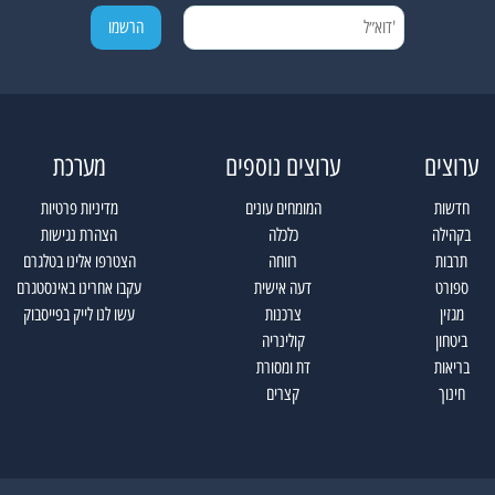
ערוצים
ערוצים נוספים
מערכת
חדשות
המומחים עונים
מדיניות פרטיות
בקהילה
כלכלה
הצהרת נגישות
תרבות
רווחה
הצטרפו אלינו בטלגרם
ספורט
דעה אישית
עקבו אחרינו באינסטגרם
מגזין
צרכנות
עשו לנו לייק בפייסבוק
ביטחון
קולינריה
בריאות
דת ומסורת
חינוך
קצרים