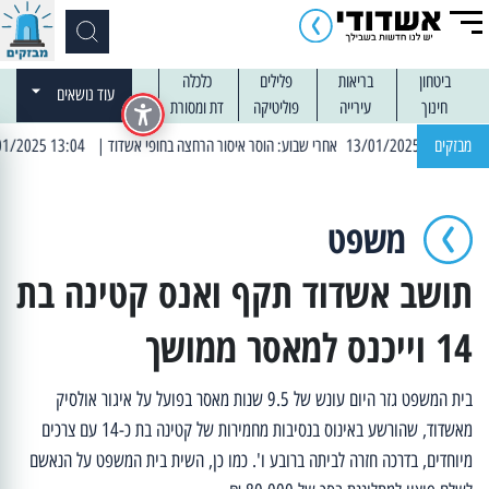
ביטחון
בריאות
פלילים
כלכלה
עוד נושאים
חינוך
עירייה
פוליטיקה
דת ומסורת
מבזקים
| 13:04 14/01/2025 עובדים בלילות: עבודות קרצוף וריבוד אספלט
משפט
תושב אשדוד תקף ואנס קטינה בת
14 וייכנס למאסר ממושך
בית המשפט גזר היום עונש של 9.5 שנות מאסר בפועל על איגור אולסיק
מאשדוד, שהורשע באינוס בנסיבות מחמירות של קטינה בת כ-14 עם צרכים
מיוחדים, בדרכה חזרה לביתה ברובע ו'. כמו כן, השית בית המשפט על הנאשם