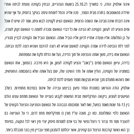
איגור אולסיק הודה, כי בתאריך 25.10.21 בשעות הצהריים, הבחין בקטינה צועדת לביתה אחרי
שירדה מהאוטובוס בחזרה מבית הספר,
פנה אליה והחל לשוחח עימה בעיקר ברוסית, על אף שהיא
אינה דוברת ואינה מבינה את השפה הרוסית. הנאשם הציע לקטינה לבוא עימו, אמר לה שיש לו אוכל
ומים והציע לה לעשן. הקטינה לא הבינה את כל דברי הנאשם וסברה לתומה כי הנאשם זקוק לעזרה,
על כן התלוותה אליו וצעדה אחריו לכיוון אליו הוביל אותה. הנאשם הוביל את הקטינה לבניין מגוריו,
לפני דלת הכניסה לדירה אמרה הקטינה לנאשם שהיא לא רוצה להיכנס ושהיא רוצה ללכת הביתה.
הנאשם אחז בידה, משך אותה והכניסה אל תוך הדירה, נעל את הדלת ולקח את המפתחות.
בדירה, עישן הנאשם סמים ב"באנג" והציע לקטינה לעשן, אך היא סירבה. בהמשך, אחז הנאשם
במותניה של הקטינה, הוליך אותה אל חדר השינה שלו, שם בעל אותה שלא בהסכמתה החופשית,
זאת כשהוא מתעלם מכך שהיא מבקשת מספר פעמים ללכת לביתה.
אולסיק הודה והורשע במסגרת הסדר טיעון בביצוע עבירה של אינוס בנסיבות מחמירות. בשלב
הטיעונים לעונש, ביקשה הפרקליטות מבית המשפט לקבוע בעניינו של הנאשם מתחם עונש הולם
בין 16-13 שנות מאסר בפועל, זאת לאור מסוכנותו הגבוהה של הנאשם והפגיעה והניצול הקשים של
הנאשם כלפי המתלוננת. כמו כן, טענה עו"ד מורן גז מפרקליטות מחוז דרום, כי על הענישה גם
להעביר מסר חד וברור כי ניצול נפשי של בני אדם למטרות סיפוק יצרי מין ראוי לכל הוקעה, במיוחד
כך הוא כאשר קורבנות הניצול הם קטינים, אשר יכולתם להתגונן מפני עבריין מין בוגר מוגבלת ביותר.