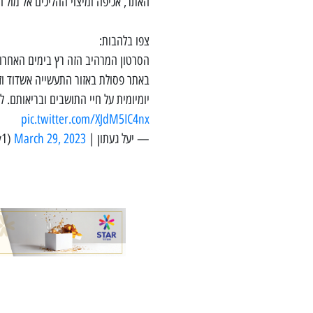
האתר, אכיפה ומיצוי ההליכים אל מול 
צפו בלהבות:
הסרטון המרהיב הזה רץ בימים האחרו
באתר פסולת באזור התעשייה אשדוד וז
יומיומית על חיי התושבים ובריאותם. 
pic.twitter.com/XJdM5IC4nx
— יעל געתון | Yael Gaton (@gatony1)
March 29, 2023