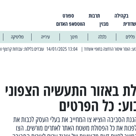
בקהילה
תרבות
ספורט
שדודית
מגזין
הווטסאפ האדום
פלילים
כלכלה
חינוך
עירייה
פוליטיקה
| 13:04 14/01/2025 עובדים בלילות: עבודות קרצוף וריבוד אספלט
| 
ת באזור התעשיה הצפוני
ע: כל הפרטים
גנת הסביבה הוציא צו המחייב את בעלי העסק לכבות את
ולפנות את כל הפסולת משטח האתר לאתרים מורשים. הצו