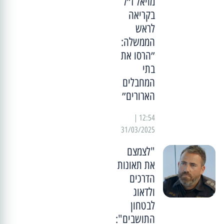
מויאל ז״ל
בקריאה
לראש
הממשלה:
״הרסו את
בתי
המחבלים
הארורים״
12:54 |
31/03/2025
"לצמצם
את תאונות
הדרכים
ולדאוג
לבטחון
התושבים":