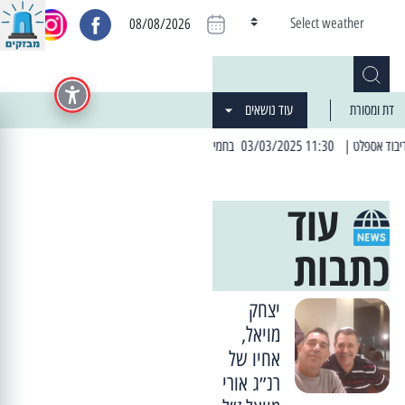
Select weather
08/08/2026
דת ומסורת
עוד נושאים
11:30 03/03/2025 בחמישי הקרוב: הרחובות בהם תהיה הפסקת חשמל יזומה
| 06:19 25/03/2024 "מה חדש בעיר": המדור שבו תתעדכנו על כל מה ש... חדש
עוד
כתבות
יצחק
מויאל,
אחיו של
רנ״ג אורי