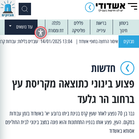
ביטחון
בריאות
פלילים
כלכלה
עוד נושאים
חינוך
עירייה
פוליטיקה
דת ומסורת
מבזקים
| 13:04 14/01/2025 עובדים בלילות: עבודות קרצוף וריבוד אספלט
חדשות
פצוע בינוני כתוצאה מקריסת עץ
ברחוב הר גלעד
גבר בן 70 נפצע לאחר שעץ קרס בגינת ביתו ברובע יא' באשדוד בזמן עבודות
במקום. העץ, פצע אותו בגפיו התחתונות והוא פונה במצב בינוני לבית החוליפם
אסותא באשדוד