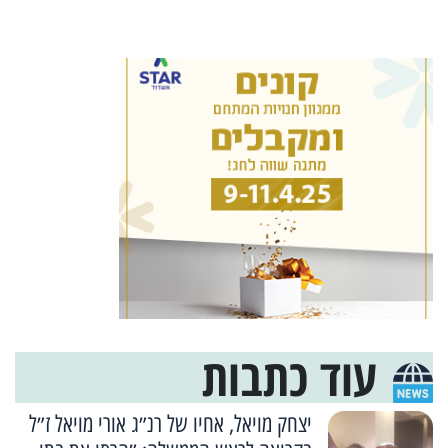
עוד כתבות
יצחק מויאל, אחיו של רנ״ג אורי מויאל ז״ל