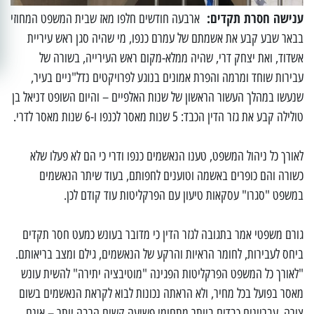
ענישה חסרת תקדים:
ארבעה חודשים חלפו מאז שבית המשפט המחוזי
בבאר שבע קבע את אשמתם של עמרם כנפו, מי שהיה סגן ראש עיריית
אשדוד, ואת יצחק דרי, שהיה ממלא-מקום ראש העירייה, בשורה של
עבירות שוחד ומרמה והפרת אמונים בנוגע לפרויקטים נדל"ניים בעיר,
שנעשו במהלך העשור הראשון של שנות האלפיים – והיום השופט דניאל בן
טולילה קבע את גזר הדין הכבד: 5 שנות מאסר לכנפו ו-6 שנות מאסר לדרי.
לאורך כל ניהול המשפט, טענו הנאשמים כנפו ודרי כי הם לא פעלו שלא
כשורה והם כופרים באשמה וטוענים לחפותם, בעוד שיתר הנאשמים
במשפט "סגרו" עסקאות טיעון עם הפרקליטות עוד קודם לכן.
גורם משפטי אמר בתגובה לגזר הדין כי מדובר בעונש כמעט חסר תקדים
ביחס לעבירות, לחומר הראיות והרקע של הנאשמים, גילם ומצב בריאותם.
"לאורך כל המשפט הפרקליטות הפגינה "מוטיבציה יתירה" להשית עונש
מאסר בפועל בכל מחיר, ולא הראתה נכונות לבוא לקראת הנאשמים בשום
צורה. עבריינים כבדים ביותר מתחומי פשיעה קשים הרבה יותר – אינם